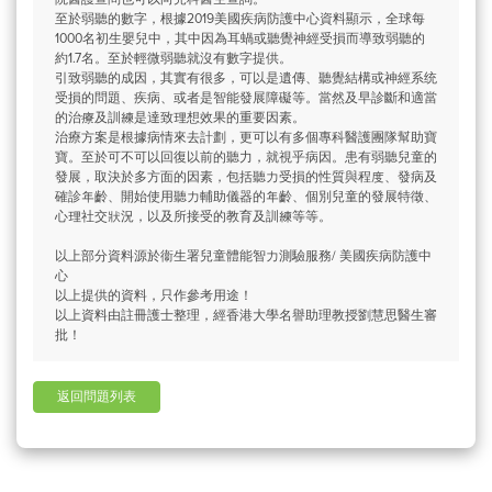
至於弱聽的數字，根據2019美國疾病防護中心資料顯示，全球每
1000名初生嬰兒中，其中因為耳蝸或聽覺神經受損而導致弱聽的
約1.7名。至於輕微弱聽就沒有數字提供。
引致弱聽的成因，其實有很多，可以是遺傳、聽覺結構或神經系统
受損的問題、疾病、或者是智能發展障礙等。當然及早診斷和適當
的治療及訓練是達致理想效果的重要因素。
治療方案是根據病情來去計劃，更可以有多個專科醫護團隊幫助寶
寶。至於可不可以回復以前的聽力，就視乎病因。患有弱聽兒童的
發展，取決於多方面的因素，包括聽力受損的性質與程度、發病及
確診年齡、開始使用聽力輔助儀器的年齡、個別兒童的發展特徵、
心理社交狀況，以及所接受的教育及訓練等等。
以上部分資料源於衞生署兒童體能智力測驗服務/ 美國疾病防護中
心
以上提供的資料，只作參考用途！
以上資料由註冊護士整理，經香港大學名譽助理教授劉慧思醫生審
批！
返回問題列表