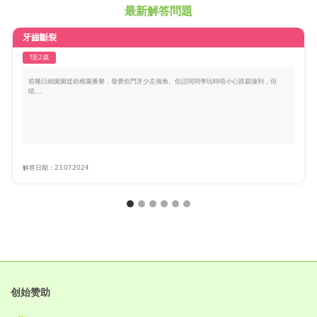
最新解答問題
牙齒斷裂
1至2歲
前幾日細囡囡從幼稚園番黎，發覺佢門牙少左個角。佢話同同學玩時唔小心跌親撞到，但
唔.....
解答日期：23.07.2024
创始赞助