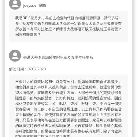
joeysuen1988
我嗰BB 3個月大，早前去檢查時懷疑有輕度弱聽問題，請問多唔
多小朋友有弱聽？有咩成因？係咪一定係先天因素？及早發現能有
所改善？有咩方法治療？係咪長大後都唔可以回復以前正常聽覺？
同埋有咩影響？
香港大學李嘉誠醫學院兒童及青少年科學系
解答日期：07.02.2023
三個月大的寶寶比起初生時是有分別，例如睡眠時間會逐漸減少，
他會對身邊的事物和人感到興趣，當你去逗他玩時，他還會與你對
望和向你笑。在聽覺及語言能力方面，大部份三個月的寶寶頭部會
隨聲音（如媽媽的聲音）的方向轉動，聽到熟悉的聲音會笑。開始
模仿或發出某些聲音，如「咕咕」聲和「呀呀」聲。不過每一個寶
寶都是獨一無二的，有自己的發展速度，以上資料只作為嬰孩在發
展上轉變的參考，即使寶寶在某方面的發展進度與上面所形容有不
同，只是表示他可能在這些方面需要多點關注，家長可以根據醫護
的建議定時再覆檢查以便診斷病況，如再有懷疑，醫生會轉介其他
專科診斷病情。如果在這段時間家長有擔心或有疑問，除了向健康
院醫護查問也可以向兒科醫生查詢。