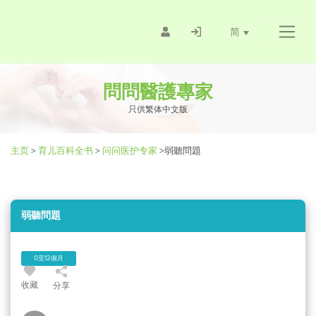
简
問問醫護專家
只供繁体中文版
主页
>
育儿百科全书
>
问问医护专家
>
弱聽問題
弱聽問題
0至12個月
收藏
分享