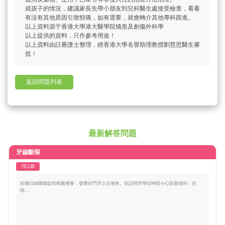
就孩子的情況，建議家長先帶小朋友到兒科醫生處接受檢查，看看
有沒有其他原因引致頸痛，如有需要，就會轉介其他專科跟進。
以上資料源于香港大學港大醫學院矯形及創傷外科學
以上提供的資料，只作參考用途！
以上資料由註冊護士整理，經香港大學名譽助理教授劉慧思醫生審
批！
返回問題列表
最新解答問題
牙齒斷裂
1至2歲
前幾日細囡囡從幼稚園番黎，發覺佢門牙少左個角。佢話同同學玩時唔小心跌親撞到，但
唔.....