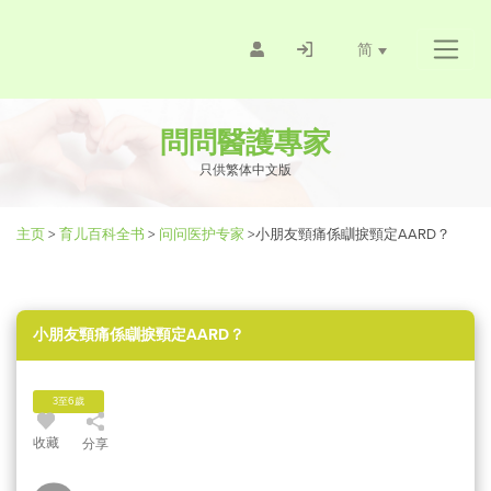
简
問問醫護專家
只供繁体中文版
主页
>
育儿百科全书
>
问问医护专家
>
小朋友頸痛係瞓捩頸定AARD？
小朋友頸痛係瞓捩頸定AARD？
3至6歲
收藏
分享