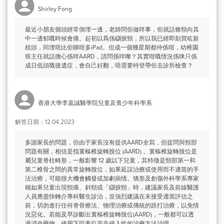
Shirley Fong
最近小朋友個頭經常側埋一邊，老師問佢做咩事，佢就話條頸向其
中一邊郁嘅時候會痛。起初以爲係瞓捩頸，所以我已經即刻買咗新
枕頭，同埋唔比佢睇咁多iPad。但成一個幾星期都仲係咁，幼稚園
班主任就話擔心係咩AARD，請問係咩嚟？其實咁嘅情況係咪只係
成日低頭嘅後遺症，會自己好翻，唔需要特登帶佢去診所檢查？
香港大學李嘉誠醫學院兒童及青少年科學系
解答日期：12.04.2023
多謝家長的問題，但由于家長沒有提供AARD全寫，但提問與頸部
問題有關，相信是指寰樞椎旋轉脫位 (AARD) 。寰樞椎旋轉脫位是
屬兒童脊柱畸形，一般影響 12 歲以下兒童，其特徵是頸部第一和
第二椎骨之間的異常旋轉脫位，如果延誤治療或使用而不適當的手
法治療，可能很大機會觸發或加劇病情。矯形及創傷外科學系專家
稱如果兒童出現頸痛、斜頸或「瞓捩頸」時，建議家長及前線醫護
人員應盡快轉介專科醫生診治，並強烈建議在未接受適當評估之
前，切勿進行任何脊骨療法、物理治療或傳統的跌打治療，以免情
況惡化。若能及早診斷出寰樞椎旋轉脫位(AARD)，一般都可以透
過消炎藥物、使用下巴牽引等非侵入性的治療方法治理。