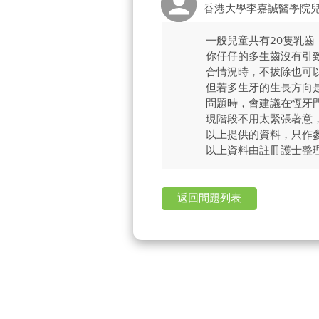
香港大學李嘉誠醫學院
一般兒童共有20隻乳
你仔仔的多生齒沒有引
合情況時，不拔除也可
但若多生牙的生長方向
問題時，會建議在恆牙
現階段不用太緊張著意
以上提供的資料，只作
以上資料由註冊護士整
返回問題列表