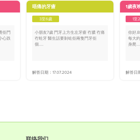
唔痛的牙瘡
1歲夜
3至6歲
1至
覺佢門
小朋友7歲 門牙上方生左牙瘡 冇膿 冇痛
你好,
小心跌
冇蛀牙 醫生話要剝咗佢兩隻門牙佢
每大約
個.....
身爬....
解答日期：17.07.2024
解答日期：
联络我们