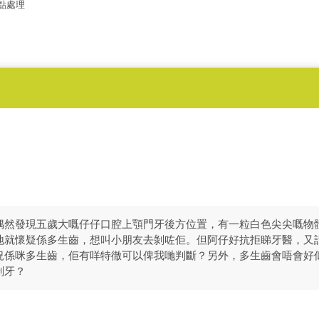
點處理
偶然發現五歲大嘅仔仔口腔上顎門牙後方位置，有一粒白色尖尖嘅物
地就懷疑係多生齒，想叫小朋友去剝咗佢。但阿仔好抗拒睇牙醫，又
況係咪多生齒，佢有咩特徹可以俾我哋判斷？另外，多生齒會唔會好
剝牙？