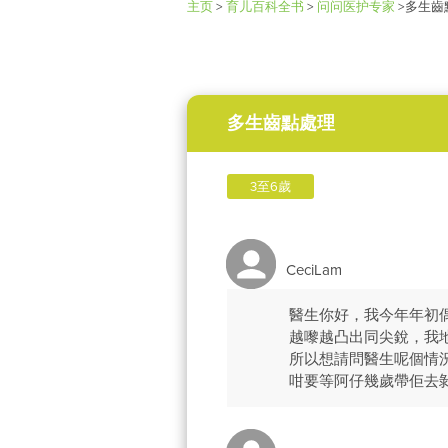
主页
>
育儿百科全书
>
问问医护专家
>
多生齒
多生齒點處理
3至6歲
CeciLam
醫生你好，我今年年初
越嚟越凸出同尖銳，我
所以想請問醫生呢個情
咁要等阿仔幾歲帶佢去