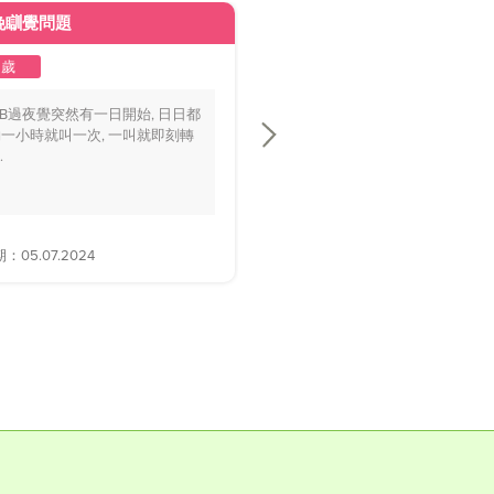
晚瞓覺問題
皮膚變黃
2歲
1至2歲
BB過夜覺突然有一日開始, 日日都
你好醫生，我個BB仔15個月大，
一小時就叫一次, 一叫就即刻轉
playground時好多家長話佢面色
.
黃，.....
05.07.2024
解答日期：28.06.2024