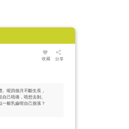
收藏
分享
體。呢四個月不斷生長，
話自己唔痛，唔想去剝。
似一般乳齒咁自己脫落？