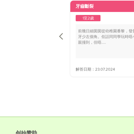
牙齒斷裂
1至2歲
前幾日細囡囡從幼稚園番黎，發
牙少左個角。佢話同同學玩時唔
親撞到，但唔.....
解答日期：23.07.2024
创始赞助