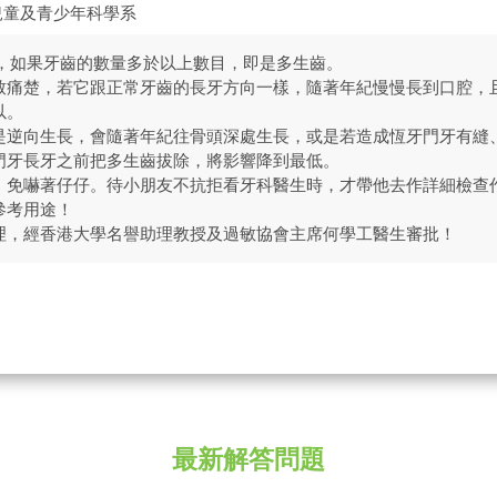
兒童及青少年科學系
齒，如果牙齒的數量多於以上數目，即是多生齒。
致痛楚，若它跟正常牙齒的長牙方向一樣，隨著年紀慢慢長到口腔，
以。
是逆向生長，會隨著年紀往骨頭深處生長，或是若造成恆牙門牙有縫
門牙長牙之前把多生齒拔除，將影響降到最低。
，免嚇著仔仔。待小朋友不抗拒看牙科醫生時，才帶他去作詳細檢查
參考用途！
理，經香港大學名譽助理教授及過敏協會主席何學工醫生審批！
最新解答問題