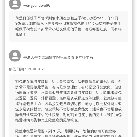
wongpandora66
前幾日係親子平台睇到個小朋友割包皮手術失敗嘅case，仔仔而
家5 歲，想問情況下先要帶小朋友做割包皮手術？做咗有咩好處？
唔做手術會點？如果帶小朋友做呢個手術，有啲咩要注意，同有咩
風險？
香港大學李嘉誠醫學院兒童及青少年科學系
解答日期：18.08.2023
割包皮又稱包皮環切手術，是指是指切除包圍陰莖的環形組織。至
於需不需要做此手術，有時是宗教理由，有時是父母的意向。但從
病理角度來說，不是每個男孩都需要做包皮環切手術，除非出現包
皮過緊﹑過長﹑排尿困難﹑龜頭發炎或尿道炎等症狀，就應該考慮
進行割包皮手術，因為接受包皮環切術後，龜頭可以完整外露，並
減少發炎的機會。包皮環切不會影響生育能力，通常也不會增強或
降低男性或其伴侶的性快感。對於割過包皮手術的男士，被性病包
括愛滋病傳染和患上陰莖癌的風險較低。
陰莖康復通常需要 7 到 10 天。剛開始時，陰莖的頂端可能會疼
痛，醫生會處方止痛藥給孩子服用。孩子穿的衣服應該寬鬆並且舒