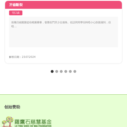
牙齒斷裂
1至2歲
前幾日細囡囡從幼稚園番黎，發覺佢門牙少左個角。佢話同同學玩時唔小心跌親撞到，但
唔.....
解答日期：23.07.2024
创始赞助