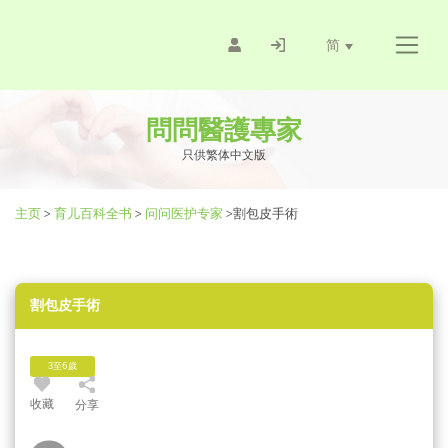
简
問問醫護專家
只供繁体中文版
主页
>
育儿百科全书
>
问问医护专家
>
割包皮手術
割包皮手術
3至6歲
收藏
分享