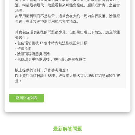
適。術後最初幾天，陰莖看起來可能會發紅、腫脹或淤青，之後會
消腫。
如果用塑料環而不是繃帶，通常會在大約一周內自行脫落。陰莖癒
合後，在正常沐浴期間用肥皂和水清洗。
其實包皮環切術後的問題很少見。但如果出現以下情況，請立即通
知醫生：
• 包皮環切術後 12 個小時內無法恢復正常排尿
• 持續流血
• 陰莖頂端流惡臭液體
• 包皮環切手術兩週後，塑料環仍保留在原位
以上提供的資料，只作參考用途！
以上資料由註冊護士整理，經香港大學名譽助理教授劉慧思醫生審
批！
返回問題列表
最新解答問題