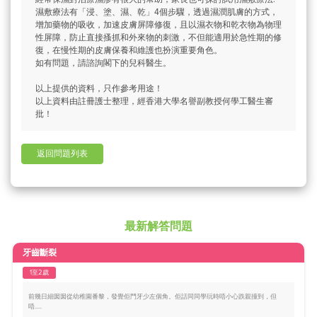
濕敷療法有「浸、塗、濕、乾」4個步驟，透過濕潤肌膚的方式，
增加藥物的吸收，加速皮膚屏障修復，且以濕衣物和乾衣物為物理
性屏障，防止直接搔抓和外來物的刺激，不但能適用於急性期的修
復，在慢性期的皮膚保養和維護也扮演重要角色。
如有問題，請諮詢閣下的兒科醫生。
以上提供的資料，只作參考用途！
以上資料由註冊護士整理，經香港大學名譽副教授何學工醫生審
批！
返回問題列表
最新解答問題
牙齒斷裂
1至2歲
前幾日細囡囡從幼稚園番黎，發覺佢門牙少左個角。佢話同同學玩時唔小心跌親撞到，但
唔.....