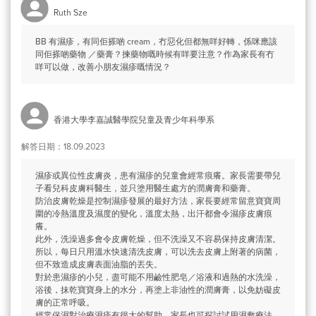
Ruth Sze
BB 有濕疹，有同佢搽啲 cream，冇惡化但都無咩好轉，係咪應該
同佢搽啲藥物 ／藥膏？揀藥物嘅時候有咩要注意？作為家長有冇
咩可以做，改善小朋友濕疹嘅情況？
香港大學李嘉誠醫學院兒童及青少年科學系
解答日期：18.09.2023
濕疹或異位性皮膚炎，患有濕疹的兒童會經常痕癢。家長需要帶兒
子看兒科皮膚科醫生，並只塗用醫生處方的潤膚膏和藥膏。
防治皮膚乾燥是控制濕疹發展的最好方法，家長要經常留意寶寶周
圍的冷熱溫度及濕度的變化，溫度太熱，出汗都會令濕疹皮膚痕
癢。
此外，洗澡過多會令皮膚乾燥，但不洗澡又不容易保持皮膚清潔。
所以，每日只用溫水快速清洗皮膚，可以洗去皮膚上附著的病菌，
但不致造成皮膚表面油脂的丟失。
對於患濕疹的小兒，盡可能不用鹼性肥皂／浴液和過熱的水洗澡，
浴後，抹乾寶寶身上的水分，再塗上非油性的潤膚膏，以免妨礙皮
膚的正常呼吸。
經常保濕對治療濕疹有很大的幫助，家長也可探討試用濕敷療法.