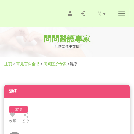
简
問問醫護專家
只供繁体中文版
主页
>
育儿百科全书
>
问问医护专家
>
濕疹
濕疹
1至2歲
收藏
分享