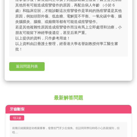
其他所有可能造成痙攣發作的原因，再配合病人年齡 （小於 6
歲）和臨床症狀，才能診斷這次痙攣發作是單純的熱痙攣還是其他
原因，例如頭部外傷、低血糖、電解質不平衡、一氧化碳中毒、腦
炎腦膜炎、腦瘤、或癲癇等都有可能造成痙攣發作。
若是其他複雜性原因造成痙攣發作而沒有馬上立即處理和治療，小
朋友可能留下神經學後遺症，甚至后果严重。
以上提供的資料，只作參考用途！
以上資料由註冊護士整理，經香港大學名譽副教授何學工醫生審
批！
返回問題列表
最新解答問題
牙齒斷裂
1至2歲
前幾日細囡囡從幼稚園番黎，發覺佢門牙少左個角。佢話同同學玩時唔小心跌親撞到，但
唔.....