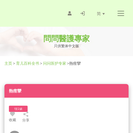
简
問問醫護專家
只供繁体中文版
主页
>
育儿百科全书
>
问问医护专家
>
熱痙攣
熱痙攣
1至2歲
收藏
分享