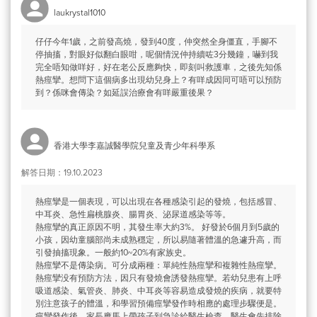
laukrystal1010
仔仔今年1歲，之前發高燒，發到40度，仲突然全身僵直，手腳不
停抽搐，對眼好似翻白眼咁，呢個情況仲持續咗3分幾鐘，嚇到我
完全唔知做咩好，好在老公反應夠快，即刻叫救護車，之後先知係
熱痙攣。想問下這個病多出現幼兒身上？有咩成因同可唔可以預防
到？係咪會傳染？如延誤治療會有咩嚴重後果？
香港大學李嘉誠醫學院兒童及青少年科學系
解答日期：19.10.2023
熱痙攣是一個表現，可以出現在各種感染引起的發燒，包括感冒、
中耳炎、急性扁桃腺炎、腸胃炎、泌尿道感染等等。
熱痙攣的真正原因不明，其發生率大約3%。 好發於6個月到5歲的
小孩，因幼童腦部尚未成熟穩定，所以易隨著體溫的急遽升高，而
引發抽搐現象。一般約10~20%有家族史。
熱痙攣不是傳染病。可分成兩種：單純性熱痙攣和複雜性熱痙攣。
熱痙攣没有預防方法，因只有發燒會誘發熱痙攣。若幼兒患有上呼
吸道感染、氣管炎、肺炎、中耳炎等容易造成發燒的疾病，就要特
別注意孩子的體溫，和學習預備痙攣發作時相應的處理步驟便是。
痙攣發作後，家長應馬上帶孩子到急診給醫生檢查，醫生會先排除