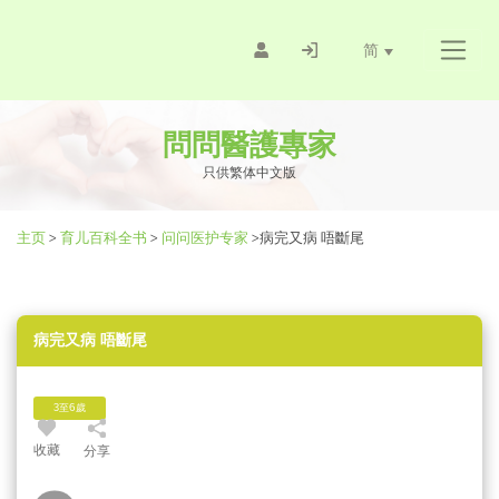
简
問問醫護專家
只供繁体中文版
主页
>
育儿百科全书
>
问问医护专家
>
病完又病 唔斷尾
病完又病 唔斷尾
3至6歲
收藏
分享