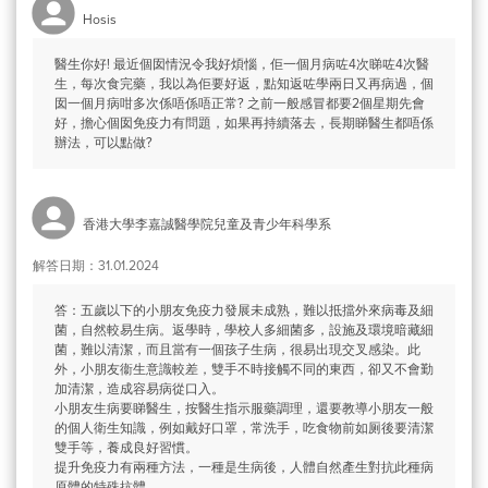
Hosis
醫生你好! 最近個囡情況令我好煩惱，佢一個月病咗4次睇咗4次醫
生，每次食完藥，我以為佢要好返，點知返咗學兩日又再病過，個
囡一個月病咁多次係唔係唔正常? 之前一般感冒都要2個星期先會
好，擔心個囡免疫力有問題，如果再持續落去，長期睇醫生都唔係
辦法，可以點做?
香港大學李嘉誠醫學院兒童及青少年科學系
解答日期：31.01.2024
答：五歲以下的小朋友免疫力發展未成熟，難以抵擋外來病毒及細
菌，自然較易生病。返學時，學校人多細菌多，設施及環境暗藏細
菌，難以清潔，而且當有一個孩子生病，很易出現交叉感染。此
外，小朋友衞生意識較差，雙手不時接觸不同的東西，卻又不會勤
加清潔，造成容易病從口入。
小朋友生病要睇醫生，按醫生指示服藥調理，還要教導小朋友一般
的個人衛生知識，例如戴好口罩，常洗手，吃食物前如厕後要清潔
雙手等，養成良好習慣。
提升免疫力有兩種方法，一種是生病後，人體自然產生對抗此種病
原體的特殊抗體。