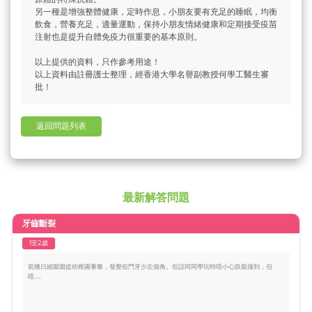
另一種是增強整體健康，定時作息，小朋友要有充足的睡眠，均衡
飲食，營養充足，適量運動，保持小朋友情緒健康和定期接受疫苗
注射也是提升自體免疫力很重要的基本原則。
以上提供的資料，只作參考用途！
以上資料由註冊護士整理，經香港大學名譽副教授何學工醫生審
批！
返回問題列表
最新解答問題
牙齒斷裂
1至2歲
前幾日細囡囡從幼稚園番黎，發覺佢門牙少左個角。佢話同同學玩時唔小心跌親撞到，但
唔.....