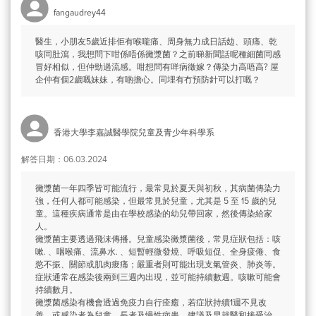
fangaudrey44
醫生，小朋友5歲近排佢有喉嚨痛、周身無力成日話攰、頭痛、乾
咳同肚瀉，我想問下咁係唔係黴漿菌？之前睇新聞話呢種細菌同感
冒好相似，但仲勁過流感。咁想問有咩病徵嫁？傳染力高唔高? 屋
企仲有個2歲嘅妹妹，有啲擔心。同埋有冇預防針可以打嘅？
香港大學李嘉誠醫學院兒童及青少年科學系
解答日期：06.03.2024
黴漿菌一年四季皆可能流行，最常見於夏天與初秋，其病菌傳染力
強，任何人都可能感染，但最常見於兒童，尤其是 5 至 15 歲的兒
童。這種疾病通常是由在學校感染的幼兒帶回家，然後傳染給家
人。
黴漿菌主要透過飛沫傳播。兒童感染黴漿菌後，常見症狀包括：咳
嗽. 、咽喉痛、流鼻水. 、短暫輕微發燒、呼吸短促、全身疲倦、食
慾不振、關節或肌肉痠痛；嚴重者則可能出現支氣管炎、肺炎等。
症狀通常在感染後兩到三週內出現，並可能持續數週。咳嗽可能會
持續數月。
黴漿菌感染有機會透過免疫力自行痊癒，若症狀持續1週不見改
善，或感染者為兒童、長者及慢性病患，建議及早就醫和接受治