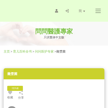
简
問問醫護專家
只供繁体中文版
主页
>
育儿百科全书
>
问问医护专家
>
黴漿菌
黴漿菌
3至6歲
收藏
分享