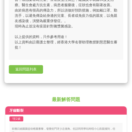
療。醫生會處方抗生素，病患者服藥後，症狀也會有顯著改善。
由於病患有很高的傳染力，所以須做好預防措施，例如戴口罩、勤
洗手，以避免傳染給身邊的兒童、長者或免疫力低的親友，以免親
友感染後，演變為嚴重併發症。。
現時為止並沒有疫苗針對黴漿菌感染。
以上提供的資料，只作參考用途！
以上資料由註冊護士整理，經香港大學名譽助理教授劉慧思醫生審
批！
返回問題列表
最新解答問題
牙齒斷裂
1至2歲
前幾日細囡囡從幼稚園番黎，發覺佢門牙少左個角。佢話同同學玩時唔小心跌親撞到，但