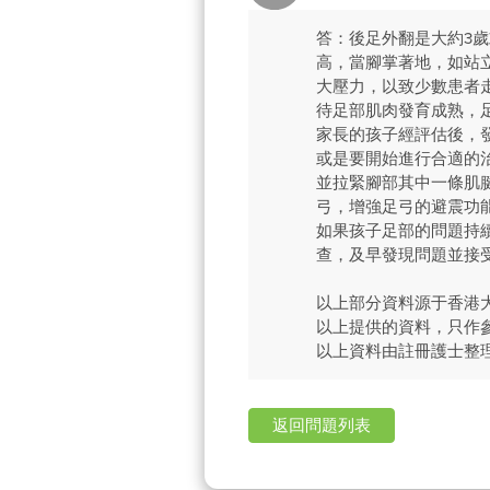
答：後足外翻是大約3
高，當腳掌著地，如站
大壓力，以致少數患者
待足部肌肉發育成熟，
家長的孩子經評估後，
或是要開始進行合適的
並拉緊腳部其中一條肌
弓，增強足弓的避震功
如果孩子足部的問題持
查，及早發現問題並接
以上部分資料源于香港
以上提供的資料，只作
以上資料由註冊護士整
返回問題列表