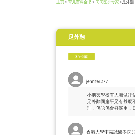
主页
>
育儿百科全书
>
问问医护专家
>
足外翻
足外翻
3至6歲
jennifer277
小朋友學校有人嚟做評
足外翻同扁平足有甚麼
理，係唔係會好嚴重，
香港大學李嘉誠醫學院