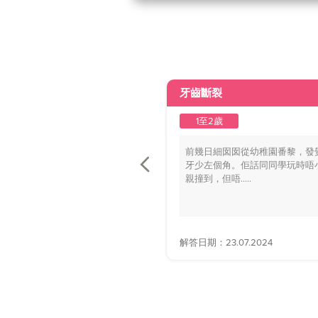
牙齒斷裂
1至2歲
前幾日細囡囡從幼稚園番黎，發
牙少左個角。佢話同同學玩時唔
親撞到，但唔.....
解答日期：23.07.2024