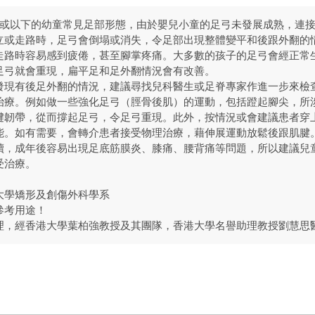
歲或以下的幼童常見足部形態，由於嬰兒小童的足弓未發展成熟，連
立或走路時，足弓會倒塌或消失，令足部出現整體變平和後跟外翻的
走路時容易感到疲倦，甚至腳掌疼痛。大多數的孩子的足弓會經正常
足弓就會重現，扁平足和足外翻情況會有改善。
發現有後足外翻的情況，建議尋找兒科醫生或足脊專家作進一步來檢
治療。例如做一些強化足弓（脛骨後肌）的運動，包括蹬起腳尖，所
腱韌帶，從而撐起足弓，令足弓重現。此外，按情況或會建議患者穿
能。如有需要，會轉介患者接受物理治療，藉伸展運動放鬆後跟肌腱
續，成年後容易出現足底筋膜炎、膝痛、腰背痛等問題，所以建議兒童
受治療。
大學矯形及創傷外科學系
參考用途！
理，經香港大學葉柏強教授及其團隊，香港大學名譽助理教授劉慧思