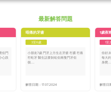
最新解答問題
唔痛的牙瘡
1歲夜
3至6歲
1至
覺佢門
小朋友7歲 門牙上方生左牙瘡 冇膿 冇痛
你好,
小心跌
冇蛀牙 醫生話要剝咗佢兩隻門牙佢
每大約
個.....
身爬....
解答日期：17.07.2024
解答日期：