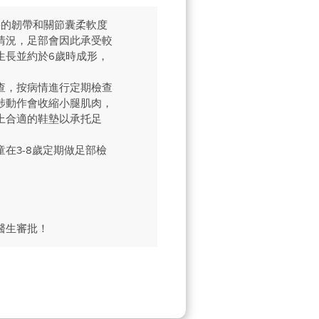
接的韌帶和關節囊柔軟度
情況，足部會因此承受較
生長並約於6歲時成形，
查，按病情進行定期檢查
涉動作會收縮小腿肌肉，
上合適的鞋墊以承托足
。
在3-8歲定期做足部檢
醫生審批！