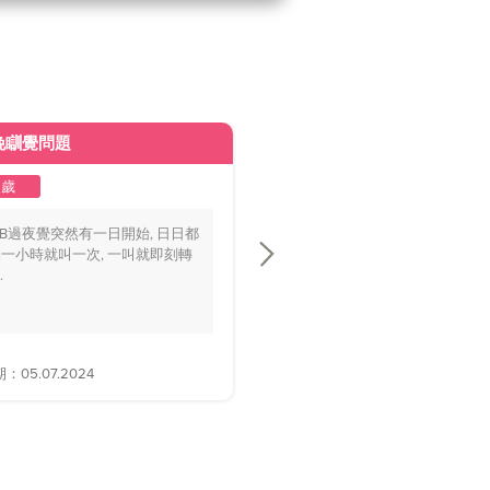
晚瞓覺問題
皮膚變黃
2歲
1至2歲
BB過夜覺突然有一日開始, 日日都
你好醫生，我個BB仔15個月大，
一小時就叫一次, 一叫就即刻轉
playground時好多家長話佢面色
.
黃，.....
05.07.2024
解答日期：28.06.2024