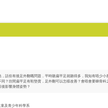
估，話佢有後足外翻嘅問題，平時聽扁平足就聽得多，我知有唔少小
不同？坊間扁平足有鞋墊賣，足外翻可以怎樣改善？會唔會要睇骨科
日後影響身體姿勢？
兒童及青少年科學系