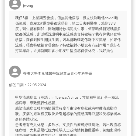
jwong
我仔5歲，上星期五發燒，但無其他病徵，做左快測唔係covid 唔
係流感，食左3次退燒藥都退唔到，第二日去睇醫生，燒到38.8
度，醫生都有問我，開唔開特敏福同抗生素，佢話唔係新冠既話多
數都係流感，所以唔洗證明中左流感先食特敏福？我冇俾我仔食特
敏福，淨係叫醫生開抗生素，因為都唔確定係咪中左流感，如果係
流感，唔食特敏福會唔會好？特敏福對小朋友有冇副作用？我仔冇
打流感針，近排新聞咁多小朋友甲型流感併發休克，我好擔心
香港大學李嘉誠醫學院兒童及青少年科學系
解答日期：22.05.2024
甲型流感病毒（英語：Influenza A virus，常簡稱甲流）是一種流
感病毒，導致流行性感冒。
感染流感病毒後的病情嚴重程度可由沒有症狀或有輕微流感樣症
狀。疾病的嚴重程度取決於引起感染的流感病毒亞型和受感染者本
身的身體狀況。
患者應有充足休息，多飲水。支援性治療可紓緩病徵。若出現流感
樣病徵，尤其是屬抵抗力較弱人士或病情轉趨嚴重時，例如出現持
續高燒或呼吸急促等症狀，應盡快求診。