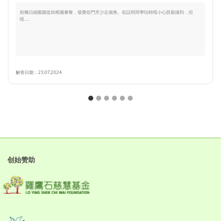
前幾日細囡囡從幼稚園番黎，發覺佢門牙少左個角。佢話同同學玩時唔小心跌親撞到，但
唔.....
解答日期：23.07.2024
创始赞助