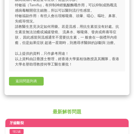
特敏福（Tamiflu)，有抑制神經氨酸酶嘅作用，可以抑制成熟嘅流
感病毒離開宿主細胞，所以可以醫到流行性感冒。
特敏福副作用：有些人會出現喉嚨痛、頭暈、噁心、嘔吐、鼻塞、
失眠等情況。
請教醫生意見決定如何用藥。若是流感，用抗生素並沒有好處。抗
生素並無法治癒或減緩發燒、 流鼻水、喉嚨痛、發炎或疼痛等症
狀， 因此感冒與流感通常不需要抗生素，一 般會在一個禮拜內痊
癒，但是如果症狀 超過一星期時，則應尋求醫師的診斷與 治療。
以上提供的資料，只作參考用途！
以上資料由註冊護士整理，經香港大學葉柏強教授及其團隊，香港
大學名譽助理教授何學工醫生審批！
返回問題列表
最新解答問題
牙齒斷裂
1至2歲