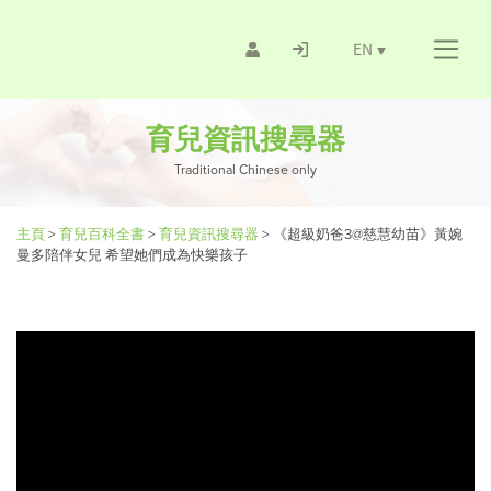
EN
育兒資訊搜尋器
Traditional Chinese only
主頁
>
育兒百科全書
>
育兒資訊搜尋器
>
《超級奶爸3@慈慧幼苗》黃婉
曼多陪伴女兒 希望她們成為快樂孩子