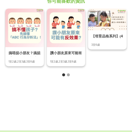
你可能喜歡的資訊
【培育品格系列】(4
至6歲幼兒) Ep.
3至6歲
搞唔掂小朋友？搞掂
讚小朋友原來可能有
「ABC行為分析法」
反效果？
1至2歲,2至3歲,3至6歲
1至2歲,2至3歲,3至6歲
先