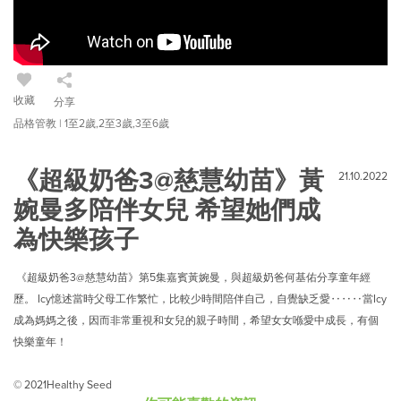
收藏
分享
品格管教 | 1至2歲,2至3歲,3至6歲
《超級奶爸3@慈慧幼苗》黃
21.10.2022
婉曼多陪伴女兒 希望她們成
為快樂孩子
《超級奶爸3@慈慧幼苗》第5集嘉賓黃婉曼，與超級奶爸何基佑分享童年經
歷。 Icy憶述當時父母工作繁忙，比較少時間陪伴自己，自覺缺乏愛‥‥‥當Icy
成為媽媽之後，因而非常重視和女兒的親子時間，希望女女喺愛中成長，有個
快樂童年！
© 2021Healthy Seed