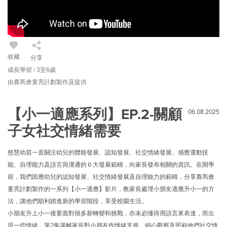
收藏
分享
成長學習 | 3至6歲
由賽馬會童亮計劃製作及提供
【小一適應系列】EP.2-關顧
06.08.2025
子女社交情緒需要
慈慧幼苗一直關注幼兒的體能發展、認知發展、社交情緒發展、感覺運動技
能、自理能力及語言與溝通的６大發展範疇，向家長發布相關的資訊。在開學
前，我們因應幼兒的認知發展、社交情緒發展及自理能力的範疇
，分享賽馬會
童亮計劃製作的一系列【小一適應】影片，教家長處理小朋友適應升小一的方
法，讓他們順利踏進新的學習階段，享受校園生活。
小
朋友升上小一後要面對很多新轉變和挑戰，亦未必懂得用語言來表達，而出
現一些情緒，第
2
集
講解家長對小朋友作情緒支援，細心觀察及照顧他們社交情