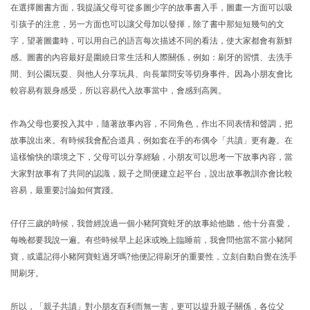
在選擇圖書方面，我提議父母可從多圖少字的故事書入手，圖畫一方面可以吸
引孩子的注意，另一方面也可以讓父母加以發揮，除了書中那短短幾句的文
字，望著圖畫時，可以用自己的語言每次描述不同的看法，使大家都會有新鮮
感。圖書的內容最好是圍繞日常生活和人際關係，例如：刷牙的習慣、去洗手
間、到公園玩耍、與他人分享玩具、向長輩問安等切身事件。因為小朋友會比
較容易有親身感受，所以容易代入故事當中，會感到高興。
作為父母也要投入其中，隨著故事內容，不同角色，作出不同表情和聲調，把
故事說出來。有時候我會配合道具，例如套在手的布偶令「共讀」更有趣。在
這樣愉快的環境之下，父母可以分享經驗，小朋友可以思考一下故事內容，當
大家對故事有了共同的認識，親子之間便建立起平台，說出故事教訓亦會比較
容易，最重要討論如何實踐。
仔仔三歲的時候，我曾經說過一個小豬阿寶蛀牙的故事給他聽，他十分喜愛，
每晚都要我說一遍。有些時候早上起床或晚上臨睡前，我會問他當不當小豬阿
寶，或還記得小豬阿寶蛀過牙嗎?他便記得刷牙的重要性，立刻自動自覺在洗手
間刷牙。
所以，「親子共讀」對小朋友百利而無一害，更可以提升親子關係，各位父