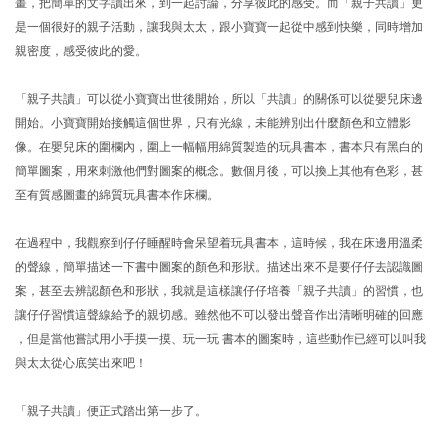
畫，把簡單的文字讀出來，到一起討論，分享彼此的感受。而
「親子共讀」
更
是一個很好的親子活動，讓我與太太，跟小寶寶一起從中感到快樂，同時增加
親密度，感受彼此的愛。
「親子共讀」可以從小寶寶
出世後
開始，所以「共讀」的關係可以從嬰兒床邊
開始。小寶寶開始接觸這個世界，只有光線，未能辨別出什麼顏色和立體影
像。在嬰兒床的圍欄內，圍上一幅幅用綿質製造的玩具書本，書本只有
黑白
的
簡單圖案，用來刺激他們對圖案的概念。
數個月後
，可以換上其他有色彩，甚
至有質感圖畫的綿質玩具書本作床欄。
在過程中，我觀察到仔仔睡醒時會呆望着玩具書本，這時候，
我
在床邊用溫柔
的聲線，簡單描述一下書中圖案的顏色和形狀。描述出來不是要仔仔去認識圖
案，甚至去辨認顏色和形狀，我就是這樣讓仔仔培養「親子共讀」的習慣，也
讓仔仔習慣這聲線給予的親切感。雖然他
不可以發
出聲音作出清晰明確的回應
，
但是當他嘗試用小手摸一摸、玩一玩
書本的圖案時，這些動作已經可以叫我
與太太
從心底笑出來吧！
「親子共讀」便正式踏出第一步了。