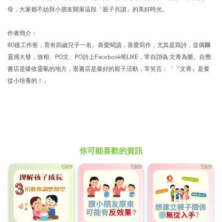
母，大家都不妨與小朋友開展這段「親子共讀」的美好時光。
作者簡介：
80後工作爸，育有四歲兒子一名。喜愛閱讀，喜愛寫作，尤其是寫詩，並偶爾
靈感大發，放相、PO文、PO詩上Facebook呃LIKE，常自詡偽·文青為樂。自覺
書店是吸收靈氣的地方，逛書店是最好的親子活動，常笑言：「『文青』是要
從小培養的！」
你可能喜歡的資訊