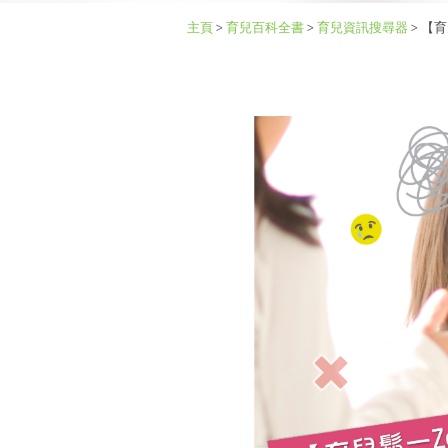
主頁
>
育兒百科全書
>
育兒資訊搜尋器
>
【育