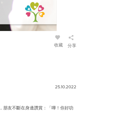
收藏
分享
25.10.2022
，朋友不斷在身邊讚賞：「嘩！你好叻