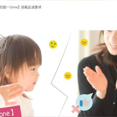
兒鬆一Zone】鼓勵反成要求