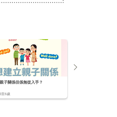
親子關係但係無從入手？
【破解不當行為小貼士】 EP
,3至6歲
1至2歲,2至3歲,3至6歲