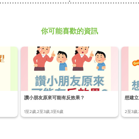
你可能喜歡的資訊
讚小朋友原來可能有反效果？
想建立
1至2歲,2至3歲,3至6歲
2至3歲