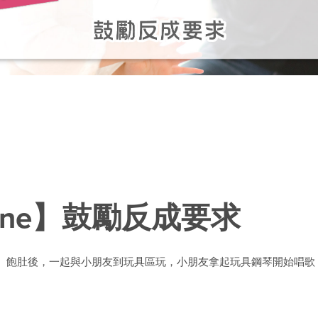
one】鼓勵反成要求
。飽肚後，一起與小朋友到玩具區玩，小朋友拿起玩具鋼琴開始唱歌