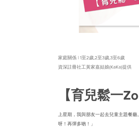
家庭關係 | 1至2歲,2至3歲,3至6歲
資深註冊社工黃家嘉姑娘(KaKa)提供
【育兒鬆一Z
上星期，我與朋友一起去兒童主題餐廳
呀！再彈多啲！」