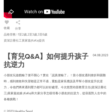
收藏
分享
品格管教 | 1至2歲,2至3歲,3至6歲
資深註冊社工黃家嘉(KaKa)提供
【育兒Q&A】如何提升孩子
04.08.2023
抗逆力
小朋友玩遊戲輸了便不開心？實在「認真便輸了」！當小朋友遇到挫折和困難
時，感到挫敗和失望都是正常不過，重點是家長應該及早幫小朋友提升抗逆
力，令他們將來遇到壓力都可以好好處理。今次慈慧幼苗教育主任(資深註冊社
工)黃家嘉姑娘 (KaKa)和大家分享怎樣培養小朋友的抗逆力，從容面對人生中的
各種挑戰！
© 2023 Healthy Seed