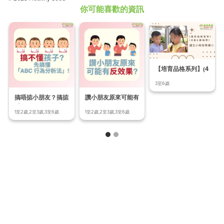
你可能喜歡的資訊
【培育品格系列】(4
至6歲幼兒) Ep.
3至6歲
搞唔掂小朋友？搞掂
讚小朋友原來可能有
「ABC行為分析法」
反效果？
1至2歲,2至3歲,3至6歲
1至2歲,2至3歲,3至6歲
先