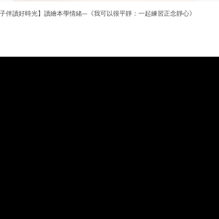
子伴讀好時光】讀繪本學情緒—《我可以很平靜：一起練習正念靜心》