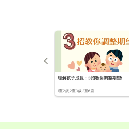
理解孩子成長：3招教你調整期望!
1至2歲,2至3歲,3至6歲