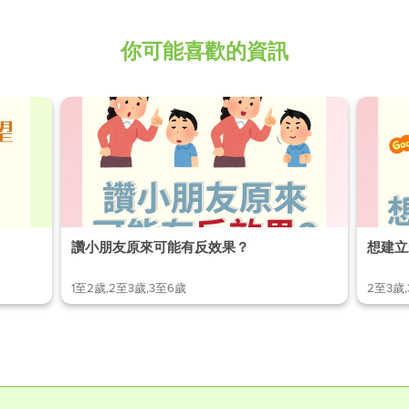
你可能喜歡的資訊
讚小朋友原來可能有反效果？
想建立
1至2歲,2至3歲,3至6歲
2至3歲