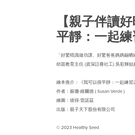
【親子伴讀好
平靜：一起練
「好驚唔識做功課、好驚爸爸媽媽錫晒
幼苗教育主任 (資深註冊社工) 吳彩輝姑
繪本推介：《我可以很平靜：一起練習
作者：蘇珊‧維爾德 ( Susan Verde )
繪圖：彼得‧雷諾茲
出版：親子天下股份有限公司
© 2023 Healthy Seed