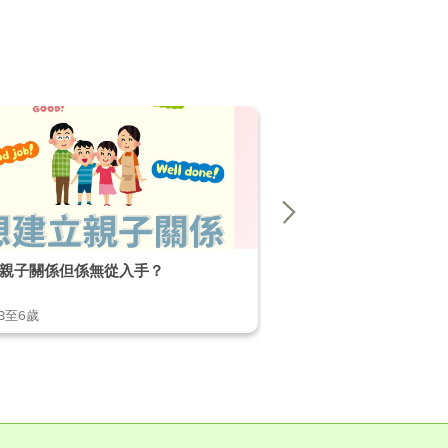
親子關係但係無從入手？
【破解不當行為小貼士】 EP
,3至6歲
1至2歲,2至3歲,3至6歲