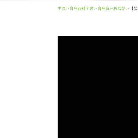
主頁
>
育兒百科全書
>
育兒資訊搜尋器
>
【親