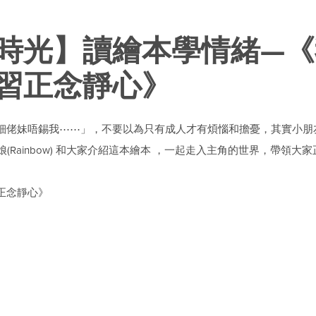
時光】讀繪本學情緒—《
習正念靜心》
細佬妹唔錫我⋯⋯」，不要以為只有成人才有煩惱和擔憂，其實小朋
娘(Rainbow) 和大家介紹這本繪本 ，一起走入主角的世界，帶領
正念靜心》