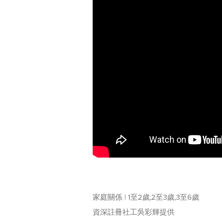
家庭關係 | 1至2歲,2至3歲,3至6歲
資深註冊社工吳彩輝提供