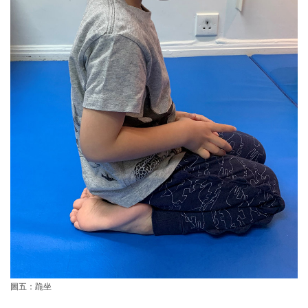
圖五：跪坐