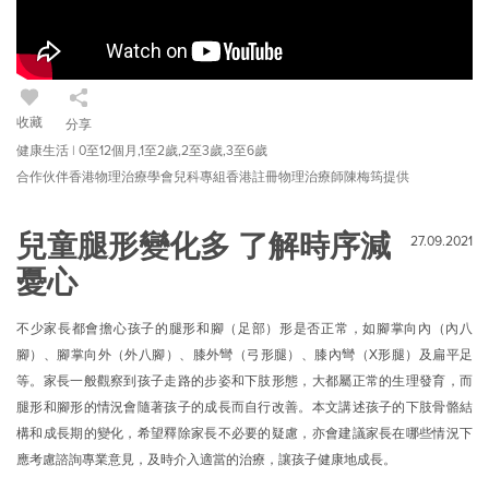
收藏
分享
健康生活 | 0至12個月,1至2歲,2至3歲,3至6歲
合作伙伴香港物理治療學會兒科專組香港註冊物理治療師陳梅筠提供
兒童腿形變化多 了解時序減
27.09.2021
憂心
不少家長都會擔心孩子的腿形和腳（足部）形是否正常，如腳掌向內（內八
腳）、腳掌向外（外八腳）、膝外彎（弓形腿）、膝內彎（X形腿）及扁平足
等。家長一般觀察到孩子走路的步姿和下肢形態，大都屬正常的生理發育，而
腿形和腳形的情況會隨著孩子的成長而自行改善。本文講述孩子的下肢骨骼結
構和成長期的變化，希望釋除家長不必要的疑慮，亦會建議家長在哪些情況下
應考慮諮詢專業意見，及時介入適當的治療，讓孩子健康地成長。