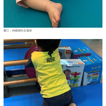
圖三：持續側向右邊坐