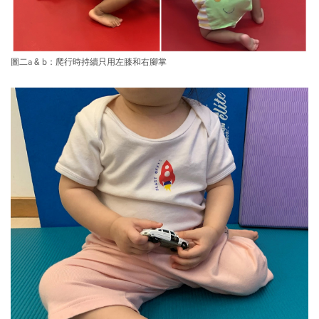
圖二a & b：爬行時持續只用左膝和右腳掌