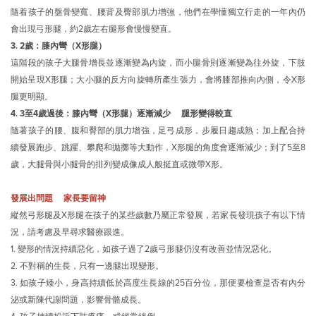
隨着孩子的盤骨變寬、腰背及臀部肌力增強，他們在學懂獨立行走的一年內仍
會出現弓形腿，約2歲左右腿形會慢慢變直。
3. 2歲：膝內彎（X形腿）
這階段的孩子大腿骨增長並逐漸變為內旋，而小腿骨則逐漸變為往外旋，下肢
開始呈現X形腿；大小腿的反方向旋轉所產生張力，會將膝部推向內側，令X形
腿更明顯。
4. 3至4歲過後：膝內彎（X形腿）逐漸減少 腿形變得較直
隨著孩子的腰、腹和臀部的肌力增強，足弓成形，步履日趨成熟；加上配合持
續發展跑步、跳躍、攀爬和拋擲等大動作，X形腿的角度會逐漸減少；到了5至8
歲，大腿骨與小腿骨的排列變成像成人般挺直或微帶X形。
發展出問題 家長要留神
縱然弓形腿及X形腿在孩子的某些歲數乃屬正常發展，若家長發現孩子有以下情
況，請考慮及早尋求醫療跟進。
1. 變形的情況持續惡化，如孩子過了2歲弓形腿仍沒有改善並情況惡化。
2. 不對稱的生長，只有一邊腿出現變形。
3. 如孩子矮小，身高持續低於高度生長線的25百分位，那便要檢查是否有內分
泌或新陳代謝問題，影響骨骼成長。