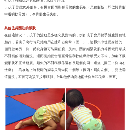
4. 孩子持續投訴下肢疼痛，或經常絆倒。
5. 孩子曾經意外創傷，有機會因而影響骨骼的生長板（又稱骺板：即位於骨骺
中透明軟骨盤），令骨骼生長失衡。
其他值得關注的徵狀
在普遍情況下，孩子的活動是多樣化及對稱的，例如孩子會用雙手雙膝對稱地
爬行，若孩子爬行時只持續用左膝和右腳掌（圖二），這樣集中使用身體的一
側而忽略另一側，反映身體可能因筋膜、肌肉、關節繃緊及肌力等因素而形成
不對稱的活動情況。週而復始便會引至骨骼和軟組織持續受力不均，加劇下肢
變形及不正常發展。類似的不對稱動作還有長期側向同一邊坐（圖三：側向右
邊坐）、跪在地上時雙腳的腳掌只彎向同一側等（圖四：彎向左側）。要改善
這情況，家長可為孩子按摩腰腿，鼓勵他們均衡地兩邊側坐和跪坐（圖五）。