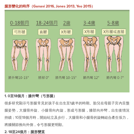
腿形變化的時序（Ganavi 2016, Jones 2013, Yeo 2015）
1. 0至18個月：膝外彎（弓形腿）
很多研究顯示弓形腿常見於孩子在出生至1歲半的時期。胎兒在母親子宮內呈盤
腿姿勢，大腿骨外旋、小腿骨向內旋，形成弓形腿，膝部向外彎，出生後情況
持續；10至18個月時，開始站立及步行，大腿骨和小腿骨的旋轉組合產生張力，
將膝關節推向外側，令弓形腿更明顯。
2. 18至24個月：腿形變直