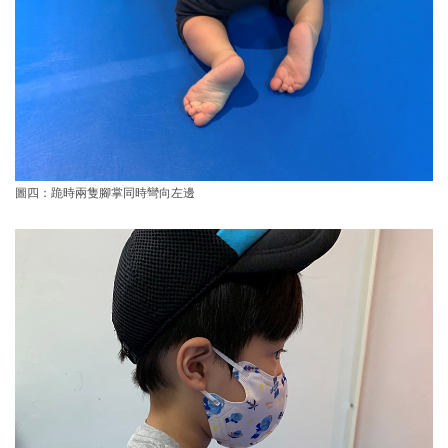
圖四：跪時兩隻腳掌同時彎向左邊