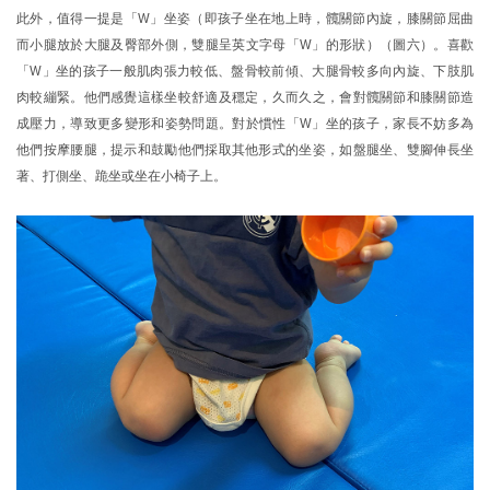
此外，值得一提是「W」坐姿（即孩子坐在地上時，髖關節內旋，膝關節屈曲
而小腿放於大腿及臀部外側，雙腿呈英文字母「W」的形狀）（圖六）。喜歡
「W」坐的孩子一般肌肉張力較低、盤骨較前傾、大腿骨較多向內旋、下肢肌
肉較繃緊。他們感覺這樣坐較舒適及穩定，久而久之，會對髖關節和膝關節造
成壓力，導致更多變形和姿勢問題。對於慣性「W」坐的孩子，家長不妨多為
他們按摩腰腿，提示和鼓勵他們採取其他形式的坐姿，如盤腿坐、雙腳伸長坐
著、打側坐、跪坐或坐在小椅子上。