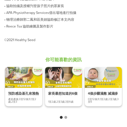
• 協助拍攝及授權刋登孩子照片的眾家長
• APA Physiotherapy Services借出場地進行拍攝
• 物理治療師郭二鳳和區美娟協助修訂本文內容
• Reece Tsa 協助繪圖及製作影片
©2021 Healthy Seed
你可能喜歡的資訊
預防感染基孔肯雅熱
家長最想知道的6個
4個步驟濕敷 減濕疹
終極防蚊
兒童眼睛問題
皮膚紅腫發炎
產前產後,0至12個月,1至2
0至12個月,1至2歲,2至3歲,3
歲,2至3
1至2歲,2至3歲,3至6歲
至6