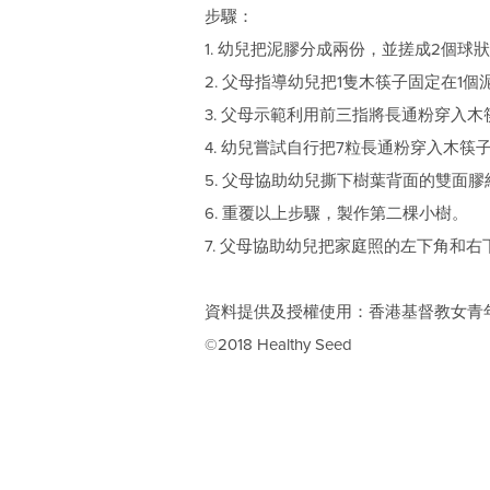
步驟：
1. 幼兒把泥膠分成兩份，並搓成2個球
2. 父母指導幼兒把1隻木筷子固定在1個
3. 父母示範利用前三指將長通粉穿入木
4. 幼兒嘗試自行把7粒長通粉穿入木筷
5. 父母協助幼兒撕下樹葉背面的雙面
6. 重覆以上步驟，製作第二棵小樹。
7. 父母協助幼兒把家庭照的左下角和
資料提供及授權使用：香港基督教女青
©2018 Healthy Seed