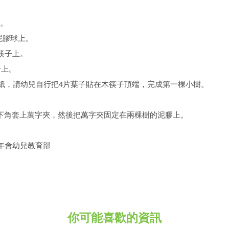
狀。
泥膠球上。
筷子上。
子上。
膠紙，請幼兒自行把4片葉子貼在木筷子頂端，完成第一棵小樹。
右下角套上萬字夾，然後把萬字夾固定在兩棵樹的泥膠上。
年會幼兒教育部
你可能喜歡的資訊