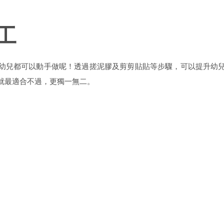
工
幼兒都可以動手做呢！透過搓泥膠及剪剪貼貼等步驟，可以提升幼
就最適合不過，更獨一無二。