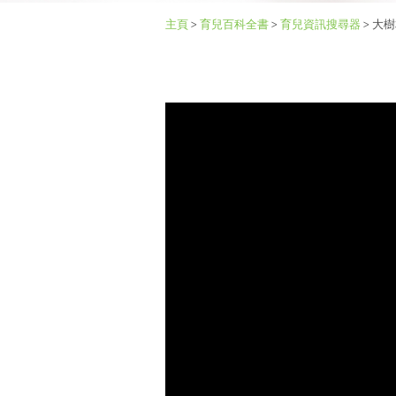
主頁
>
育兒百科全書
>
育兒資訊搜尋器
>
大樹