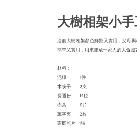
大樹相架小手
這個大樹相架顏色鮮艷又實用，父母與
簡單又實用，用來擺放一家人的大合照
材料：
泥膠 1件
木筷子 2支
長通粉 14粒
樹葉 8片
萬字夾 2枚
家庭照片 1張