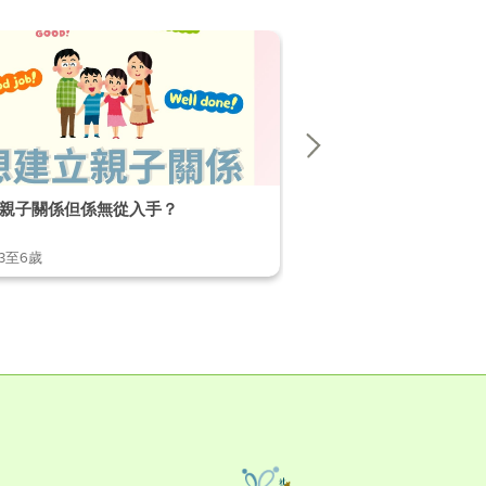
親子關係但係無從入手？
【破解不當行為小貼士】 EP
,3至6歲
1至2歲,2至3歲,3至6歲