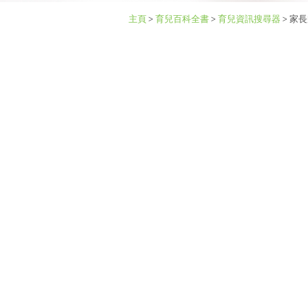
主頁
>
育兒百科全書
>
育兒資訊搜尋器
>
家長