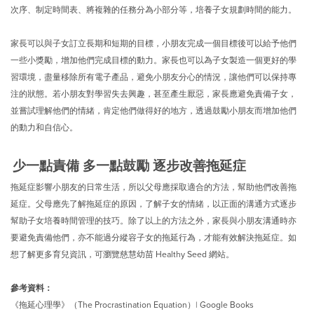
次序、制定時間表、將複雜的任務分為小部分等，培養子女規劃時間的能力。
家長可以與子女訂立長期和短期的目標，小朋友完成一個目標後可以給予他們
一些小獎勵，增加他們完成目標的動力。家長也可以為子女製造一個更好的學
習環境，盡量移除所有電子產品，避免小朋友分心的情況，讓他們可以保持專
注的狀態。若小朋友對學習失去興趣，甚至產生厭惡，家長應避免責備子女，
並嘗試理解他們的情緒，肯定他們做得好的地方，透過鼓勵小朋友而增加他們
的動力和自信心。
少一點責備 多一點鼓勵 逐步改善拖延症
拖延症影響小朋友的日常生活，所以父母應採取適合的方法，幫助他們改善拖
延症。父母應先了解拖延症的原因，了解子女的情緒，以正面的溝通方式逐步
幫助子女培養時間管理的技巧。除了以上的方法之外，家長與小朋友溝通時亦
要避免責備他們，亦不能過分縱容子女的拖延行為，才能有效解決拖延症。如
想了解更多育兒資訊，可瀏覽慈慧幼苗 Healthy Seed 網站。
參考資料：
《拖延心理學》（The Procrastination Equation）| Google Books