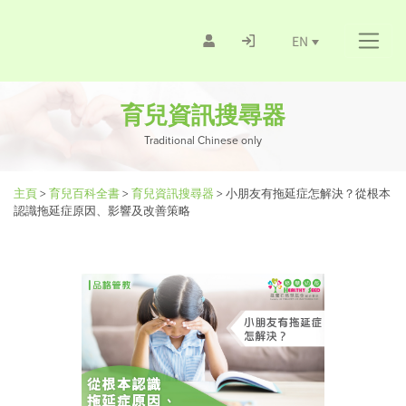
EN
育兒資訊搜尋器
Traditional Chinese only
主頁
>
育兒百科全書
>
育兒資訊搜尋器
>
小朋友有拖延症怎解決？從根本
認識拖延症原因、影響及改善策略