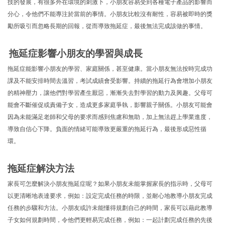
技的發展，有很多外在環境的刺激下，小朋友容易受到各種電子產品的影響而
分心，令他們不能專注於當前的事情。小朋友比較沒有耐性，容易被即時的獎
勵所吸引而忽略長期的回報，從而導致拖延症，最後無法完成該做的事情。
拖延症影響小朋友的學習與成長
拖延症能影響小朋友的學習、家庭關係，甚至健康。當小朋友無法按時完成功
課及不能安排時間去溫習，考試成績會受影響。持續的拖延行為會增加小朋友
的精神壓力，讓他們對學習產生厭惡，漸漸失去對學習的動力及興趣。父母可
能會不斷催促或責備子女，造成更多家庭爭執，影響親子關係。小朋友可能會
因為未能滿足老師和父母的要求而感到焦慮和無助，加上無法趕上學業進度，
導致自信心下降。負面的情緒可能導致更嚴重的拖延行為，最後形成惡性循
環。
拖延症解決方法
家長可怎麼解決小朋友拖延症呢？如果小朋友未能掌握家長的指示時，父母可
以更清晰地表達要求，例如：設定完成任務的時限，並耐心地教導小朋友完成
任務的步驟和方法。小朋友或許未能懂得規劃自己的時間，家長可以藉此教導
子女如何規劃時間，令他們更輕易完成任務，例如：一起計劃完成任務的先後