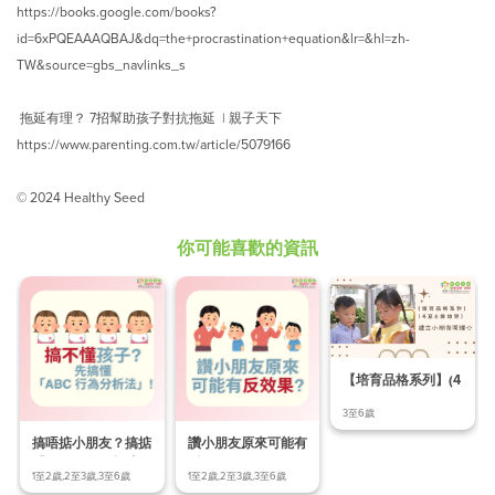
https://books.google.com/books?
id=6xPQEAAAQBAJ&dq=the+procrastination+equation&lr=&hl=zh-
TW&source=gbs_navlinks_s
拖延有理？ 7招幫助孩子對抗拖延 | 親子天下
https://www.parenting.com.tw/article/5079166
© 2024 Healthy Seed
你可能喜歡的資訊
【培育品格系列】(4
至6歲幼兒) Ep.
3至6歲
搞唔掂小朋友？搞掂
讚小朋友原來可能有
「ABC行為分析法」
反效果？
1至2歲,2至3歲,3至6歲
1至2歲,2至3歲,3至6歲
先