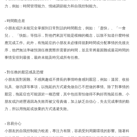
力，例如：時間管理能力、情緒調節能力和自我控制能力。
•
時間觀念差
小朋友或許未能完全掌握到日常對話的時間觀念，例如：「盡快」、「一會
兒」、「快點」等指示，對他們來說可能是模糊的概念，以致不知道什麼時候
應完成工作。此外，有拖延症的小朋友未必懂得規劃時間或分配事情的先後次
序，他們無法準確預測任務實際所需要的時間，並且常將最困難或最花時間的
事情安排到最後，最終未能及時完成所有任務。
•
對任務的厭惡感及恐懼
小朋友面對困難、不感興趣或不擅長的事情時會感到厭惡，例如：溫習、收拾
玩具、做功課等事項，以拖延的方式避免做自己不想做的事情。除了對事情的
厭惡，拖延症也可能源於一種恐懼，其中包括害怕做得不夠好而拖延任務。小
朋友或許經歷過因為失敗而被父母責備，加上缺乏自信心，失去完成事情的動
力，所以用拖延或放棄的方式逃避失敗。
•
容易分心
小朋友的自我控制能力較差，專注力有限，容易受到周圍環境的影響。隨著科