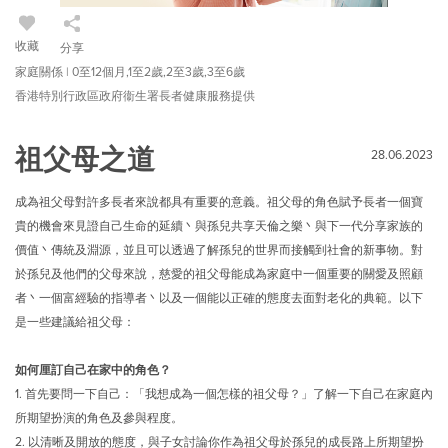
收藏
分享
家庭關係 | 0至12個月,1至2歲,2至3歲,3至6歲
香港特別行政區政府衞生署長者健康服務提供
祖父母之道
28.06.2023
成為祖父母對許多長者來說都具有重要的意義。祖父母的角色賦予長者一個寶
貴的機會來見證自己生命的延續丶與孫兒共享天倫之樂丶與下一代分享家族的
價值丶傳統及淵源，並且可以透過了解孫兒的世界而接觸到社會的新事物。對
於孫兒及他們的父母來說，慈愛的祖父母能成為家庭中一個重要的關愛及照顧
者丶一個富經驗的指導者丶以及一個能以正確的態度去面對老化的典範。以下
是一些建議給祖父母：
如何厘訂自己在家中的角色？
1.
首先要問一下自己：「我想成為一個怎樣的祖父母？」了解一下自己在家庭內
所期望扮演的角色及參與程度。
2.
以清晰及開放的態度，與子女討論你作為祖父母於孫兒的成長路上所期望扮