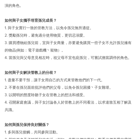
演的角色。
如何與子女攜手培育孫兒成長？
1.
與子女實行一致的管教方法，以免令孫兒無所適從。
2.
獎勵孫兒時，避免過分使用物質，更切忌溺愛。
3.
購買禮物給孫兒前，宜與子女商量，亦要避免購買一些子女不允許孫兒擁有
的物品(例如：電子遊戲機丶寵物）。
4.
當孫兒與父母意見相左時，祖父母不宜包庇孫兒，可嘗試擔當調停的角色。
如何與子女解決管教上的分歧？
1.
盡量不要干預，讓子女用自己的方式來管教他們的下一代。
2.
不要在孫兒面前批評他們的父母，以免令孫兒困擾丶子女難堪。
3.
以開明的態度聆聽子女在管教上的想法和感受。
4.
召開家庭會議，與子女討論各人於管教上的不同看法，以求達致互相了解及
共識。
如何與孫兒保持良好關係？
1.
多與孫兒接觸，共同參與活動。