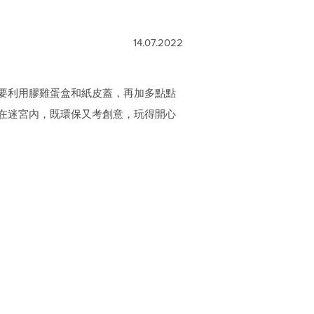
14.07.2022
要利用膠雞蛋盒和紙皮蓋，再加多點點
在迷宮內，既環保又考創意，玩得開心