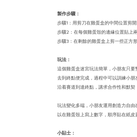
製作步驟：
步驟1：用剪刀在雞蛋盒的中間位置剪開
步驟2：在每個雞蛋殼的邊緣位置貼上
步驟3：在剩餘的雞蛋盒上剪一些正方
玩法：
這個雞蛋盒迷宮玩法簡單，小朋友只要
去到終點便完成，過程中可以訓練小朋
沿着賽道到達終點，講求合作性和默契
玩法變化多端，小朋友運用創造力自由
以在雞蛋殼上寫上數字，順序貼在紙皮
小貼士：