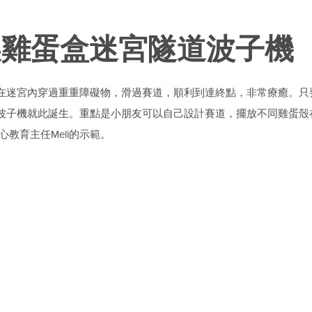
製雞蛋盒迷宮隧道波子機
在迷宮內穿過重重障礙物，滑過賽道，順利到達終點，非常療癒。只
波子機就此誕生。重點是小朋友可以自己設計賽道，擺放不同雞蛋殼
中心教育主任Meli的示範。