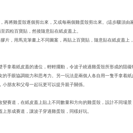
，再將雞蛋殼逐個剪出來，又或每兩個雞蛋殼剪出來。(這步驟須由家
兩至四粒百寶貼，然後隨意貼在紙皮蓋上。
形膠片，用馬克筆畫上不同圖案，再貼上百寶貼，隨意貼在紙皮蓋上
雙手拿着紙皮蓋的邊位，輕輕擺動，令波子繞過雞蛋殼所形成的阻礙
友的手眼協調能力和思考力。另一玩法是兩個人各自用一隻手拿着紙
，小朋友和父母一起玩更可以提升親子關係。
改變賽道，在紙皮蓋上貼上不同數量和方向的雞蛋殼，設計不同場景
蓋上形成賽道，讓波子穿過雞蛋殼，同樣好玩。