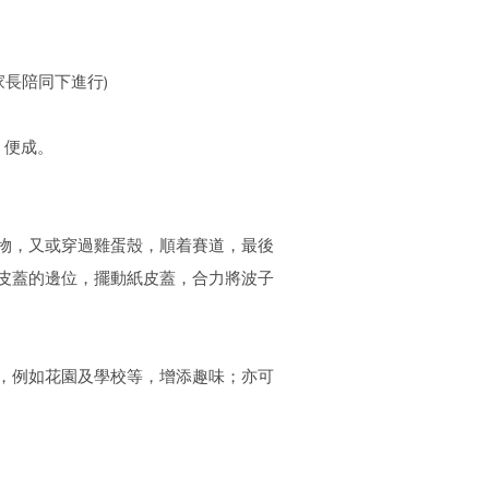
長陪同下進行)
，便成。
物，又或穿過雞蛋殼，順着賽道，最後
皮蓋的邊位，擺動紙皮蓋，合力將波子
，例如花園及學校等，增添趣味；亦可