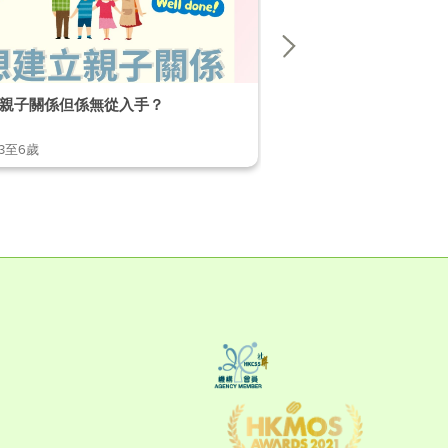
親子關係但係無從入手？
【破解不當行為小貼士】 EP
,3至6歲
1至2歲,2至3歲,3至6歲