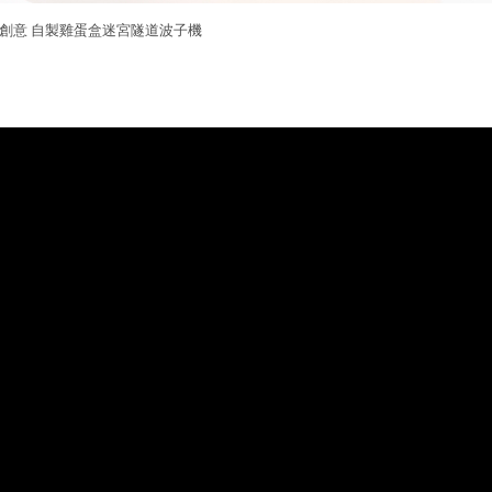
創意 自製雞蛋盒迷宮隧道波子機