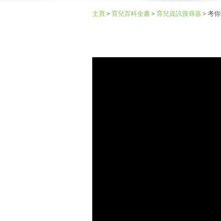
主頁
>
育兒百科全書
>
育兒資訊搜尋器
>
考你