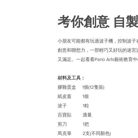
考你創意 自
小朋友可能都有玩過波子機，控制波子
創意和聯想力，一部輕巧又好玩的迷宮
又滿足。一起看看Pario Arts藝術教育
材料及工具：
膠雞蛋盒 1個(12隻裝)
紙皮蓋 1個
波子 1粒
百寶貼 適量
剪刀 1把
馬克筆 2支(不同顏色)