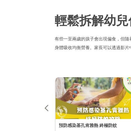
輕鬆拆解幼兒
有些一至兩歲的孩子會出現偏食，但隨
身體吸收均衡營養。家長可以透過影片
預防感染基孔肯雅熱 終極防蚊