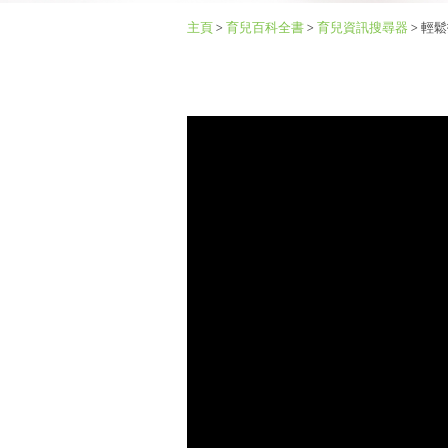
主頁
>
育兒百科全書
>
育兒資訊搜尋器
>
輕鬆