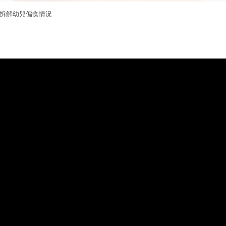
拆解幼兒偏食情況