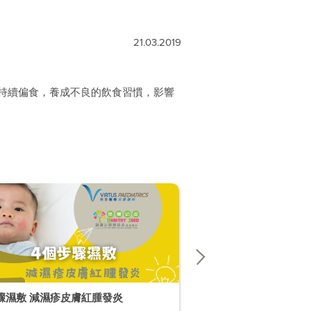
21.03.2019
持續偏食，養成不良的飲食習慣，影響
4個步驟濕敷 減濕疹皮膚紅腫發炎
小孩有「鬥雞眼」，怎麼