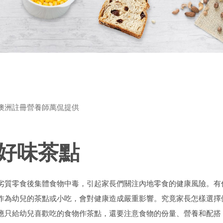
澳洲註冊營養師萬侃提供
康好味茶點
劣質零食後集體食物中毒，引起家長們關注內地零食的健康風險。有
作為幼兒的茶點或小吃，會對健康造成嚴重影響。究竟家長怎樣選擇
只給幼兒喜歡吃的食物作茶點，還要注意食物的份量、營養和配搭，每次