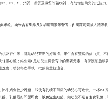
命B1、B2、C、鈣質、磷質及鐵質等礦物質，有助增強幼兒的抵抗力
粟米粒。粟米含有纖維及β-胡蘿蔔素等營養，β-胡蘿蔔素被人體吸
合桃及杏仁等，都是幼兒茶點的好選擇。果仁含有豐富的蛋白質、不
及保護心臟；維生素E是幼兒生長發育中的重要元素，有保護細胞膜
量進食，幼兒每次手執一把的份量較適合。
，比牛奶含較少乳糖，即使有乳糖不耐症的幼兒亦可進食。一杯150
乳酪。乳酪最好即開即食，以免滋生細菌。如幼兒不適合進食乳酪，