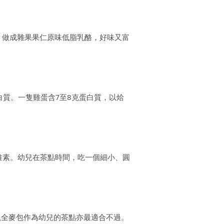
，做成雜果果仁原味低脂乳酪，好味又富
白質。一隻雞蛋含7至8克蛋白質，以烚
維素。幼兒在茶點時間，吃一個細小、圓
塊全麥包作為幼兒的茶點亦最適合不過。