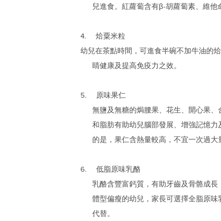
兒進食。紅蘿蔔含有β-胡蘿蔔素、維他
4. 烚粟米粒
幼兒在茶點時間，可進食半碗不加牛油的烚
睛健康及提高免疫力之效。
5. 原味果仁
無鹽及無糖的焗腰果、花生、開心果、
和脂肪有助幼兒腦部發展、增強記憶力
的是，果仁含熱量較高，不宜一次過大
6. 低脂原味乳酪
乳酪含豐富鈣質，有助牙齒及骨骼成長
體型偏瘦的幼兒，家長可選擇全脂原味
代替。