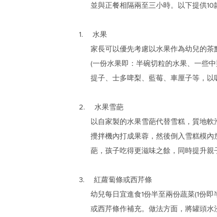
並與正餐相隔兩至三小時。以下提供1
1. 水果
家長可以優先考慮以水果作為幼兒的茶
(一份水果即：半碗切粒的水果、一些
提子、士多啤梨、藍莓、車厘子等，以
2. 水果雪葩
以自家製的水果雪葩代替雪糕，質地軟
攪拌機內打成果蓉，然後倒入雪糕模內
葩，孩子吃得更滋味之餘，同時提升親
3. 紅蘿蔔條或西芹條
幼兒每日宜進食1份半至兩份蔬菜(1份
或西芹條作補充。做法方面，將罐頭水