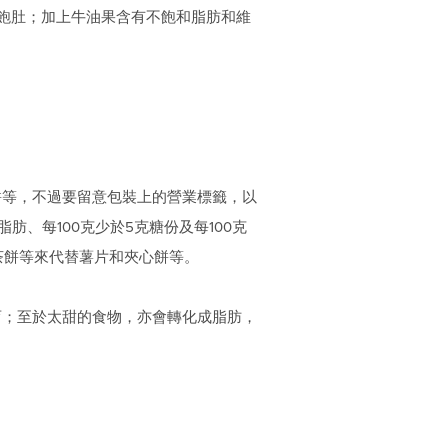
飽肚；加上牛油果含有不飽和脂肪和維
餅等，不過要留意包裝上的營業標籤，以
、每100克少於5克糖份及每100克
茶餅等來代替薯片和夾心餅等。
育；至於太甜的食物，亦會轉化成脂肪，