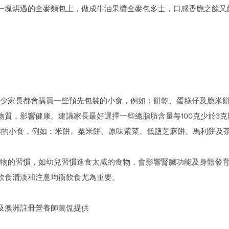
一塊烘過的全麥麵包上，做成牛油果醬全麥包多士，口感香脆之餘又
少家長都會購買一些預先包裝的小食，例如：餅乾、蛋糕仔及脆米
質，影響健康。建議家長最好選擇一些總脂肪含量每100克少於3克脂肪
油炸的小食，例如：米餅、粟米餅、原味紫菜、低鹽芝麻餅、馬利餅及
物的習慣，如幼兒習慣進食太咸的食物，會影響腎臟功能及身體發
飲食清淡和注意均衡飲食尤為重要。
及澳洲註冊營養師萬侃提供