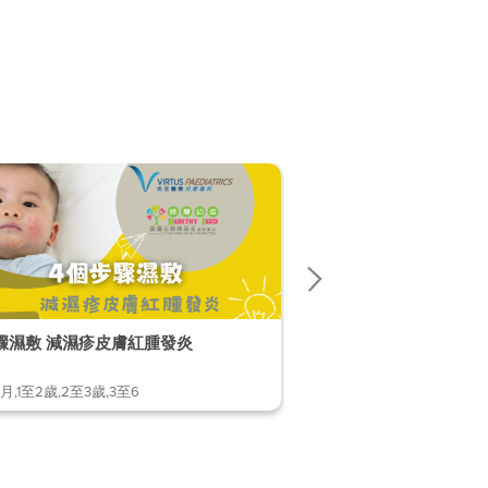
4個步驟濕敷 減濕疹皮膚紅腫發炎
小孩有「鬥雞眼」，怎麼
月,1至2歲,2至3歲,3至6
1至2歲,2至3歲,3至6歲