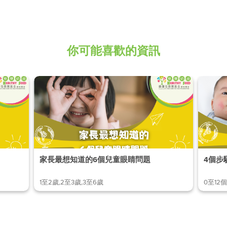
你可能喜歡的資訊
家長最想知道的6個兒童眼睛問題
1至2歲,2至3歲,3至6歲
0至12個