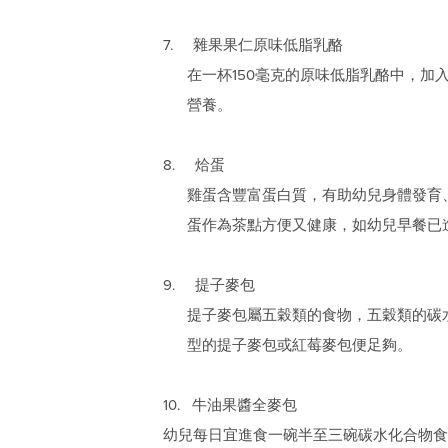
7. 雜果果仁原味低脂乳酪
在一杯150毫克的原味低脂乳酪中，
營養。
8. 烚蛋
雞蛋含豐富蛋白質，有助幼兒身體發育、
蛋作為茶點方便又健康，如幼兒早餐已
9. 提子麥包
提子麥包屬五穀類的食物，五穀類的碳
型的提子麥包或紅莓麥包便足夠。
10. 牛油果醬全麥包
幼兒每日宜進食一碗半至三碗碳水化合物食