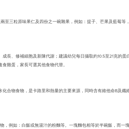
加入兩至三粒原味果仁及四份之一碗雜果，例如：提子、芒果及藍莓等
成長、修補細胞及新陳代謝；建議幼兒每日攝取約10.5至21克的蛋
進食雞蛋，家長可選其他食物代替。
水化合物食物，是卡路里和熱量的主要來源，同時含有維他命B及纖
物，例如：白飯或無湯汁的粉麵等。一塊麵包相等於半碗飯，而一