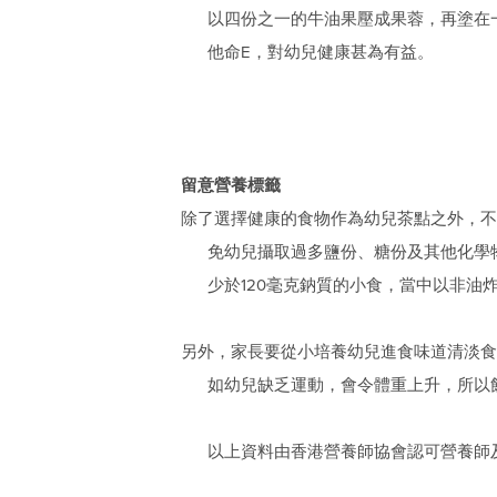
以四份之一的牛油果壓成果蓉，再塗在
他命E，對幼兒健康甚為有益。
留意營養標籤
除了選擇健康的食物作為幼兒茶點之外，不
免幼兒攝取過多鹽份、糖份及其他化學物
少於120毫克鈉質的小食，當中以非
另外，家長要從小培養幼兒進食味道清淡食
如幼兒缺乏運動，會令體重上升，所以
以上資料由香港營養師協會認可營養師