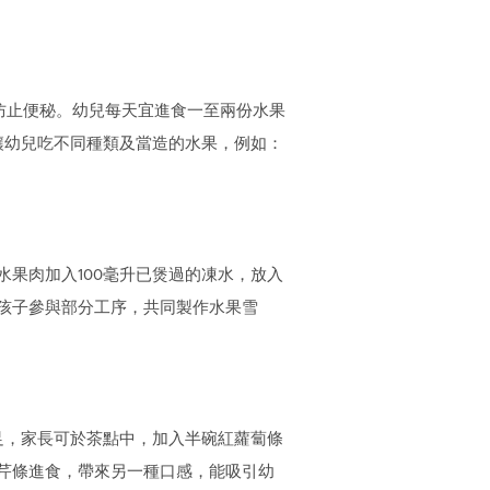
防止便秘。幼兒每天宜進食一至兩份水果
讓幼兒吃不同種類及當造的水果，例如：
果肉加入100毫升已煲過的凍水，放入
孩子參與部分工序，共同製作水果雪
不足，家長可於茶點中，加入半碗紅蘿蔔條
芹條進食，帶來另一種口感，能吸引幼