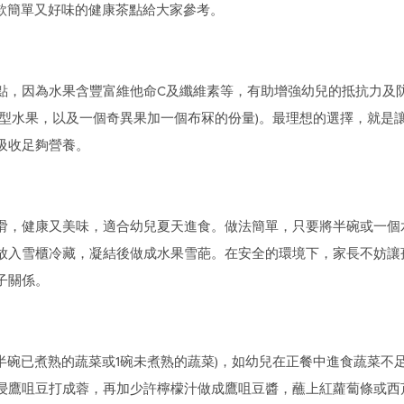
0款簡單又好味的健康茶點給大家參考。
點，因為水果含豐富維他命C及纖維素等，有助增強幼兒的抵抗力及
中型水果，以及一個奇異果加一個布冧的份量)。最理想的選擇，就是
吸收足夠營養。
滑，健康又美味，適合幼兒夏天進食。做法簡單，只要將半碗或一個水
放入雪櫃冷藏，凝結後做成水果雪葩。在安全的環境下，家長不妨讓
子關係。
即半碗已煮熟的蔬菜或1碗未煮熟的蔬菜)，如幼兒在正餐中進食蔬菜
浸鷹咀豆打成蓉，再加少許檸檬汁做成鷹咀豆醬，蘸上紅蘿蔔條或西