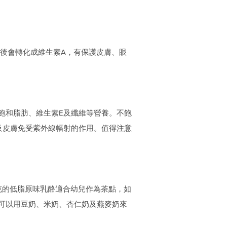
。
收後會轉化成維生素A，有保護皮膚、眼
飽和脂肪、維生素E及纖維等營養。不飽
及皮膚免受紫外線幅射的作用。值得注意
克的低脂原味乳酪適合幼兒作為茶點，如
可以用豆奶、米奶、杏仁奶及燕麥奶來