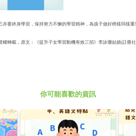
己亦要終身學習，保持努力不懈的學習精神，為孩子做好榜樣同樣重
授權轉載，原文：《提升子女學習動機有效三招》李詠珊姑娘(註冊社
你可能喜歡的資訊