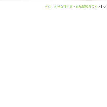
主頁
>
育兒百科全書
>
育兒資訊搜尋器
>
3大