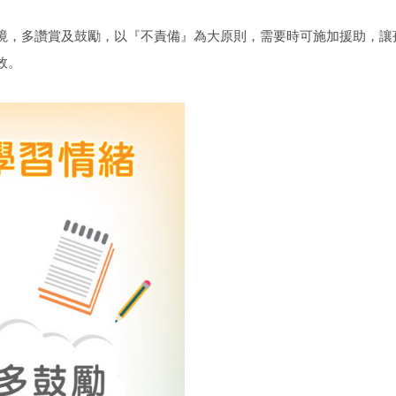
境，多讚賞及鼓勵，以『不責備』為大原則，需要時可施加援助，讓
效。