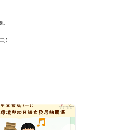
要。
工)】