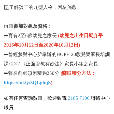
3️⃣了解孩子的九型人格，因材施教
👫🏻
參加對象及資格：
➡️
育有2至6歲幼兒之家長
(幼兒之出生日期介乎
2016年10月12日至2020年10月12日)
➡️
曾經參與中心所舉辦的HOPE-20教兒樂家長培訓
課程® / 《正面管教有妙法》家長小組
之家長
➡️
報名前必須累積夠250分
(賺取積分方法：
https://bit.ly/3QLghqS
)
如有任何查詢
🙋🏻
，歡迎致電
2185 7106
聯絡中心
職員