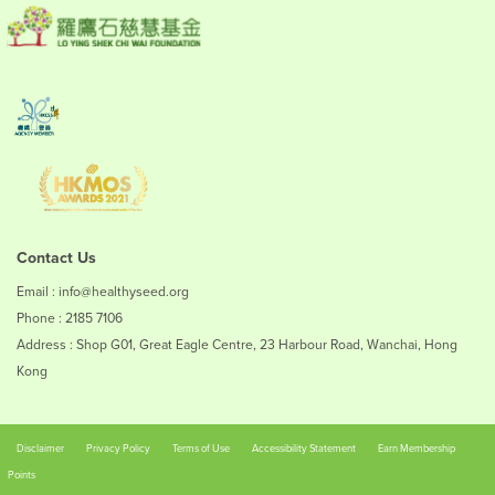
Contact Us
Email : info@healthyseed.org
Phone : 2185 7106
Address : Shop G01, Great Eagle Centre, 23 Harbour Road, Wanchai, Hong
Kong
Disclaimer
Privacy Policy
Terms of Use
Accessibility Statement
Earn Membership
Points