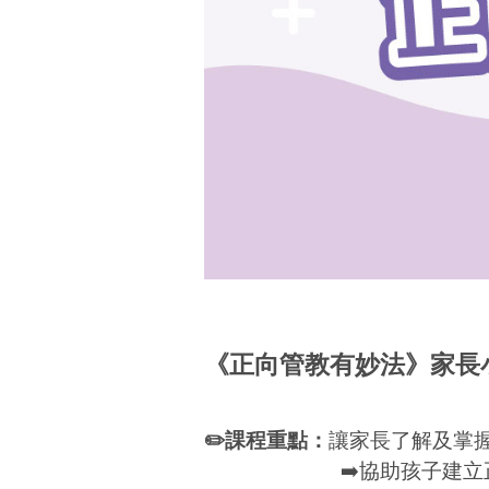
《正向管教有妙法》家長
✏️課程重點：
讓家長了解及掌
➡️協助孩子建立正