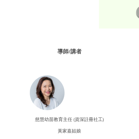
導師/講者
慈慧幼苗教育主任 (資深註冊社工)
黃家嘉姑娘