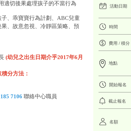
後果處理孩子的不當行為
活動日期
子、乖寶寶行為計劃、ABC兒童
後果、故意忽視、冷靜區策略、預
時間
費用 / 積分
家長
(幼兒之出生日期介乎2017年6月
地點
取積分方法：
開始報名
2185 7106
聯絡中心職員
截止報名
名額