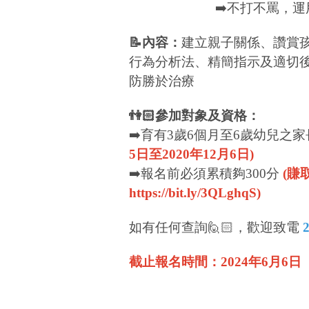
➡️不打不罵，運用適切
📝內容：
建立親子關係、讚賞孩
行為分析法、精簡指示及適切
防勝於治療
👫🏻參加對象及資格：
➡️育有3歲6個月至6歲幼兒之
5日至2020年12月6日)
➡️報名前必須累積夠300分
(賺
https://bit.ly/3QLghqS
)
如有任何查詢🙋🏻，歡迎致電
截止報名時間：2024年6月6日