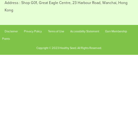
Address : Shop G01, Great Eagle Centre, 23 Harbour Road, Wanchai, Hong
Kong
Disclaimer
Privacy Policy
Terms of Use
Accessibility Statement
Earn Membership
Points
Copyright © 2023 Healthy Seed. All Rights Reserved.