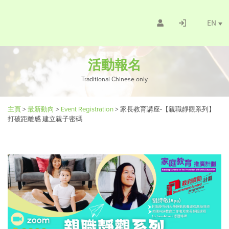
EN
活動報名
Traditional Chinese only
主頁
>
最新動向
>
Event Registration
>
家長教育講座-【親職靜觀系列】
打破距離感 建立親子密碼