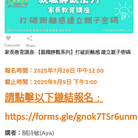
Favourite
Share
家長教育講座-【親職靜觀系列】打破距離感 建立親子密碼
報名時間：
2025
年7
月28
日
中午
12:00
截止時間：
2025
年9
月9
日
下
午3
:00
請點擊以下鏈結報名﹕
https://forms.gle/gnok7TSr6un
講者：
關詩敏(Aya)