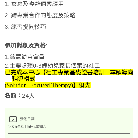
1.
家庭及複雜個案應用
2.
跨專業合作的態度及策略
3. 練習提問技巧
參加對象及資格:
1.慈慧幼苗會員
2.
主要處理
0-6
歲幼兒家長個案的社工
已完成本中心【社工專業基礎證書培訓
-
尋解導向
輔導模式
(Solution- Focused Therapy)
】優先
名額：
24人
活動日期
2025年8月15日 (星期六)