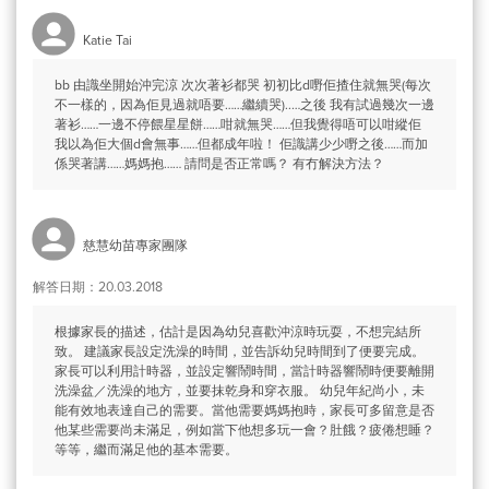
Katie Tai
bb 由識坐開始沖完涼 次次著衫都哭 初初比d嘢佢揸住就無哭(每次
不一樣的，因為佢見過就唔要……繼續哭)..…之後 我有試過幾次一邊
著衫……一邊不停餵星星餅……咁就無哭……但我覺得唔可以咁縱佢
我以為佢大個d會無事……但都成年啦！ 佢識講少少嘢之後……而加
係哭著講……媽媽抱…… 請問是否正常嗎？ 有冇解決方法？
慈慧幼苗專家團隊
解答日期：20.03.2018
根據家長的描述，估計是因為幼兒喜歡沖涼時玩耍，不想完結所
致。 建議家長設定洗澡的時間，並告訴幼兒時間到了便要完成。
家長可以利用計時器，並設定響鬧時間，當計時器響鬧時便要離開
洗澡盆／洗澡的地方，並要抹乾身和穿衣服。 幼兒年紀尚小，未
能有效地表達自己的需要。當他需要媽媽抱時，家長可多留意是否
他某些需要尚未滿足，例如當下他想多玩一會？肚餓？疲倦想睡？
等等，繼而滿足他的基本需要。