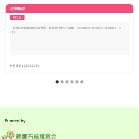
牙齒斷裂
1至2歲
前幾日細囡囡從幼稚園番黎，發覺佢門牙少左個角。佢話同同學玩時唔小心跌親撞到，但
唔.....
解答日期：23.07.2024
Funded by