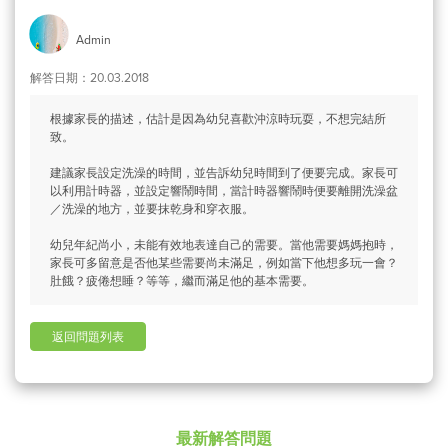
Admin
解答日期：20.03.2018
根據家長的描述，估計是因為幼兒喜歡沖涼時玩耍，不想完結所
致。
建議家長設定洗澡的時間，並告訴幼兒時間到了便要完成。家長可
以利用計時器，並設定響鬧時間，當計時器響鬧時便要離開洗澡盆
／洗澡的地方，並要抹乾身和穿衣服。
幼兒年紀尚小，未能有效地表達自己的需要。當他需要媽媽抱時，
家長可多留意是否他某些需要尚未滿足，例如當下他想多玩一會？
肚餓？疲倦想睡？等等，繼而滿足他的基本需要。
返回問題列表
最新解答問題