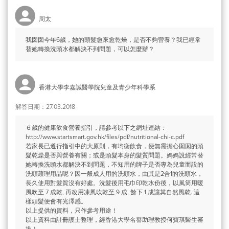
周太
我囡囡今年6歲，她的頭髮愈來愈乾燥，是否不夠營養？我已經常
替她轉換洗頭水都解決不到問題，可以怎麼辦？
香港大學李嘉誠醫學院兒童及青少年科學系
解答日期：27.03.2018
６歲的健康飲食營養指引，請參考以下之網址連結：
http://www.startsmart.gov.hk/files/pdf/nutritional-chi-c.pdf
若家長已遵行指引中的大原則，有均衡飲食，便無需擔心囡囡的頭
髮乾燥是否與營養有關；或是頭髮本身的髮質問題。媽媽說經常替
她轉換洗頭水都解決不到問題，不知用的牌子是否專為兒童而設的
洗頭䕶理用品呢？因一般成人用的洗頭水，由其是2合1的洗頭水，
長久使用對髮質沒有好處。洗髮後用毛巾印乾水份後，以風筒用暖
風吹至 7 成乾, 再改用凍風吹乾至 9 成, 餘下 1 成讓其自然風乾. 這
樣頭髮便會有光澤感。
以上提供的資料，只作參考用途！
以上資料由註冊護士整理，經香港大學名譽助理教授何寶琪醫生審
批！