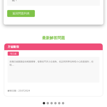
返回問題列表
最新解答問題
牙齒斷裂
1至2歲
前幾日細囡囡從幼稚園番黎，發覺佢門牙少左個角。佢話同同學玩時唔小心跌親撞到，但
唔.....
解答日期：23.07.2024