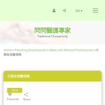
EN
問問醫護專家
Traditional Chinese only
Home
>
Parenting Encyclopedia
>
Q&As with Medical Professionals
>
小
朋友頭髮很乾
小朋友頭髮很乾
3至6歲
Favourite
Share