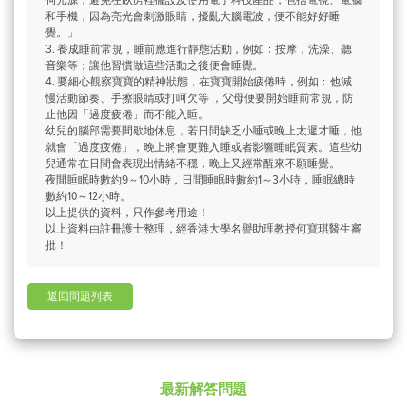
和手機，因為亮光會刺激眼睛，擾亂大腦電波，便不能好好睡
覺。」
3. 養成睡前常規，睡前應進行靜態活動，例如﹕按摩，洗澡、聽
音樂等；讓他習慣做這些活動之後便會睡覺。
4. 要細心觀察寶寶的精神狀態，在寶寶開始疲倦時，例如﹕他減
慢活動節奏、手擦眼睛或打呵欠等 ，父母便要開始睡前常規，防
止他因「過度疲倦」而不能入睡。
幼兒的腦部需要間歇地休息，若日間缺乏小睡或晚上太遲才睡，他
就會「過度疲倦」，晚上將會更難入睡或者影響睡眠質素。這些幼
兒通常在日間會表現出情緒不穩，晚上又經常醒來不願睡覺。
夜間睡眠時數約9～10小時，日間睡眠時數約1～3小時，睡眠總時
數約10～12小時。
以上提供的資料，只作參考用途！
以上資料由註冊護士整理，經香港大學名譽助理教授何寶琪醫生審
批！
返回問題列表
最新解答問題