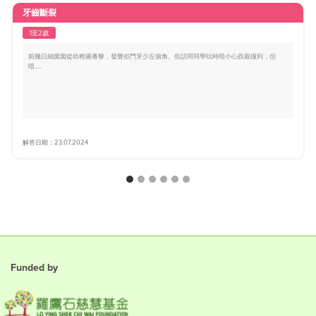
牙齒斷裂
1至2歲
前幾日細囡囡從幼稚園番黎，發覺佢門牙少左個角。佢話同同學玩時唔小心跌親撞到，但
唔.....
解答日期：23.07.2024
Funded by