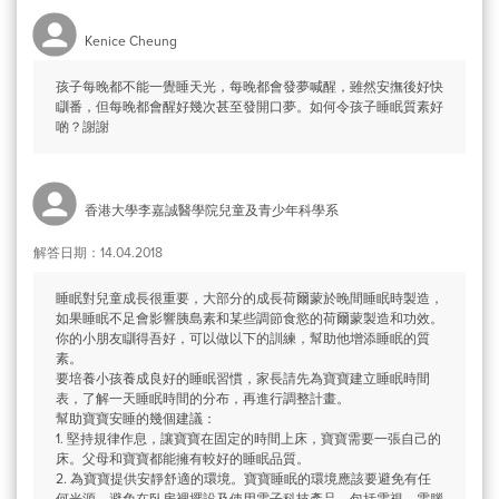
Kenice Cheung
孩子每晚都不能一覺睡天光，每晚都會發夢喊醒，雖然安撫後好快
瞓番，但每晚都會醒好幾次甚至發開口夢。如何令孩子睡眠質素好
啲？謝謝
香港大學李嘉誠醫學院兒童及青少年科學系
解答日期：14.04.2018
睡眠對兒童成長很重要，大部分的成長荷爾蒙於晚間睡眠時製造，
如果睡眠不足會影響胰島素和某些調節食慾的荷爾蒙製造和功效。
你的小朋友瞓得吾好，可以做以下的訓練，幫助他增添睡眠的質
素。
要培養小孩養成良好的睡眠習慣，家長請先為寶寶建立睡眠時間
表，了解一天睡眠時間的分布，再進行調整計畫。
幫助寶寶安睡的幾個建議：
1. 堅持規律作息，讓寶寶在固定的時間上床，寶寶需要一張自己的
床。父母和寶寶都能擁有較好的睡眠品質。
2. 為寶寶提供安靜舒適的環境。寶寶睡眠的環境應該要避免有任
何光源，避免在臥房裡擺設及使用電子科技產品，包括電視、電腦