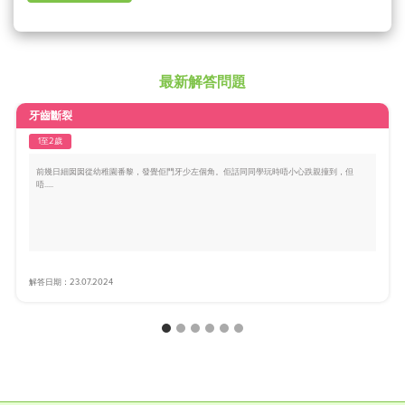
最新解答問題
牙齒斷裂
1至2歲
前幾日細囡囡從幼稚園番黎，發覺佢門牙少左個角。佢話同同學玩時唔小心跌親撞到，但
唔.....
解答日期：23.07.2024