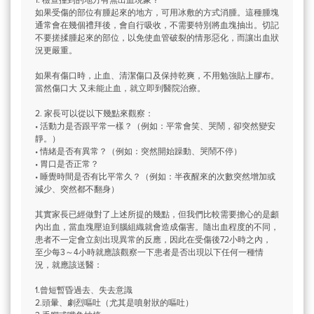
1. 檢查撞到的地方有無出血現象？
如果受傷的部位有腫起來的地方，可用冰敷的方式消腫。這種腫塊
通常會在幾個禮拜後，會自行吸收，不需要特別將血塊抽出。切記
不要搓揉腫起來的部位，以免使血管破裂的情形惡化，而讓出血狀
況更嚴重。
如果有傷口時，止血、清潔傷口及保持乾爽，不用勉強貼上膠布。
當然傷口大 又未能止血，就立即到醫院治療。
2. 家長可以從以下幾點來觀察：
• 活動力是否跟平常一樣？（例如：平常會笑、哭鬧，卻突然變安
靜。）
• 情緒是否有異常？（例如：突然開始躁動、哭鬧不停）
• 胃口是否正常？
• 睡覺時間是否有比平常久？（例如：半夜醒來的次數突然增加或
減少、突然都不翻身）
其實家長已經做對了上述所提的幾點，但我們比較需要擔心的是顱
內出血，當血塊壓迫到腦組織就會造成傷害。隨出血程度的不同，
患者不一定會立刻出現異常的反應，因此在受傷後72小時之內，
至少每3～4小時就應該觀察一下患者是否出現以下任何一種情
況，就應該送醫：
1.曾短暫昏過去、失去意識
2.頭暈、劇烈嘔吐（尤其是噴射狀的嘔吐）