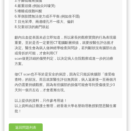
3.手腳或嘴角抽搐
4.嚴重頭痛 (例如尖叫嚎哭)
5.嗜睡或很難叫醒
6.單側肢體無法使力或不平衡 (例如坐不隱)
7. 目光呆滯、兩邊瞳孔不一樣大、偏斜
8.兒童頭頂的囪門鼓起
顱內出血從表面未必立即知道，所以家長的觀察寶寶的行為表現最
重要。至於是否一定要照CT電腦斷層掃描，就要按醫生評估後才
决定。醫生會為病人做神經學檢查與問診，若判斷狀況有腦部出血
或骨折的可能，才會利用CT
scan做更詳細的傷勢判定，以決定病人住院觀察或進一步的治療
方案。
做CT scan也不等於是安全的保證，因為它只能反映腦部「接受檢
查時」的狀況。而且就算醫生評估無異狀，病人返家後一至兩個月
內仍需要持續觀察。因為有些腦部的損傷可能會等到受傷後至少3
天到一個月左右，才會逐漸出現。
以上提供的資料，只作參考用途！
以上資料由註冊護士整理，經香港大學名譽助理教授劉慧思醫生審
批！
返回問題列表