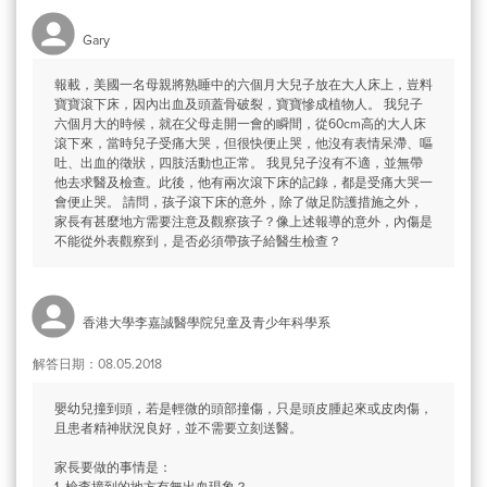
Gary
報載，美國一名母親將熟睡中的六個月大兒子放在大人床上，豈料
寶寶滾下床，因內出血及頭蓋骨破裂，寶寶慘成植物人。 我兒子
六個月大的時候，就在父母走開一會的瞬間，從60cm高的大人床
滾下來，當時兒子受痛大哭，但很快便止哭，他沒有表情呆滯、嘔
吐、出血的徵狀，四肢活動也正常。 我見兒子沒有不適，並無帶
他去求醫及檢查。此後，他有兩次滾下床的記錄，都是受痛大哭一
會便止哭。 請問，孩子滾下床的意外，除了做足防護措施之外，
家長有甚麼地方需要注意及觀察孩子？像上述報導的意外，內傷是
不能從外表觀察到，是否必須帶孩子給醫生檢查？
香港大學李嘉誠醫學院兒童及青少年科學系
解答日期：08.05.2018
嬰幼兒撞到頭，若是輕微的頭部撞傷，只是頭皮腫起來或皮肉傷，
且患者精神狀況良好，並不需要立刻送醫。
家長要做的事情是：