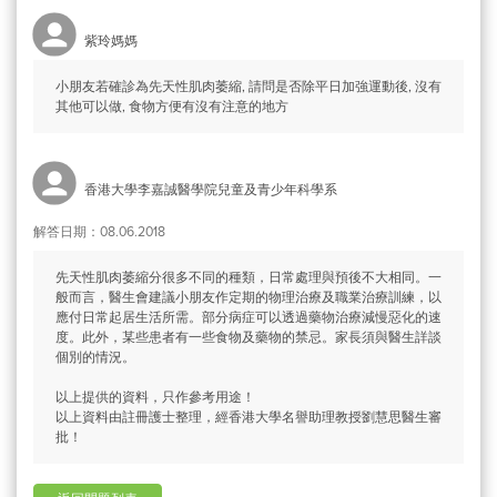
紫玲媽媽
小朋友若確診為先天性肌肉萎縮, 請問是否除平日加強運動後, 沒有
其他可以做, 食物方便有沒有注意的地方
香港大學李嘉誠醫學院兒童及青少年科學系
解答日期：08.06.2018
先天性肌肉萎縮分很多不同的種類，日常處理與預後不大相同。一
般而言，醫生會建議小朋友作定期的物理治療及職業治療訓練，以
應付日常起居生活所需。部分病症可以透過藥物治療減慢惡化的速
度。此外，某些患者有一些食物及藥物的禁忌。家長須與醫生詳談
個別的情況。
以上提供的資料，只作參考用途！
以上資料由註冊護士整理，經香港大學名譽助理教授劉慧思醫生審
批！