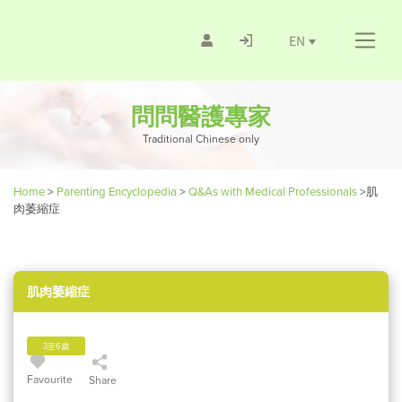
EN
問問醫護專家
Traditional Chinese only
Home
>
Parenting Encyclopedia
>
Q&As with Medical Professionals
>
肌
肉萎縮症
肌肉萎縮症
3至6歲
Favourite
Share