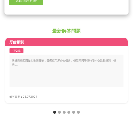
返回問題列表
最新解答問題
牙齒斷裂
1至2歲
前幾日細囡囡從幼稚園番黎，發覺佢門牙少左個角。佢話同同學玩時唔小心跌親撞到，但
唔.....
解答日期：23.07.2024