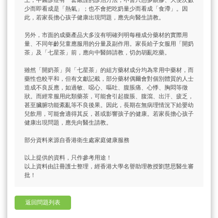
少而即看成是「熱氣」；也不會把吃奶量少而看成「食滯」。因
此，若家長擔心孩子健康出現問題，應先向醫生請教。
另外，市面的成藥產品大多沒有明確列明每種成分藥材的實際用
量、不同年齡兒童應服用的分量及副作用。家長給子女服用「開奶
茶」及「七星茶」前，應向中醫師請教，切勿胡亂吃藥。
雖然「開奶茶」與「七星茶」的組方藥材成分均為常用中藥材，而
藥性也較平和，但有文獻記載，部分藥材偶爾會對個別體質的人士
造成不良反應，如過敏、噁心、嘔吐、腹脹痛、心悸、胸悶等徵
狀。而經常服用此類藥茶，可能會引起腹脹、腹瀉、出汗、疲乏，
甚至臟腑功能紊亂等不良後果。因此，長期在無病理情況下給嬰幼
兒飲用，可能會適得其反，甚或影響孩子的健康。若家長擔心孩子
健康出現問題，應先向醫生請教。
部分資料來源自香港衛生處家庭健康服務
以上提供的資料，只作參考用途！
以上資料由註冊護士整理，經香港大學名譽助理教授劉慧思醫生審
批！
返回問題列表