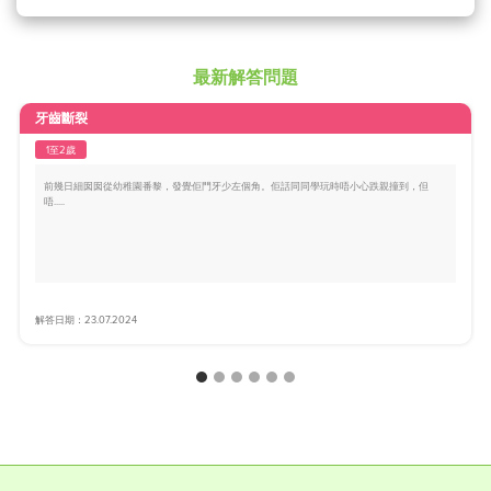
最新解答問題
牙齒斷裂
1至2歲
前幾日細囡囡從幼稚園番黎，發覺佢門牙少左個角。佢話同同學玩時唔小心跌親撞到，但
唔.....
解答日期：23.07.2024