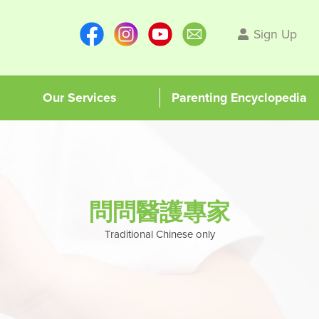
Sign Up
Our Services
Parenting Encyclopedia
問問醫護專家
Traditional Chinese only