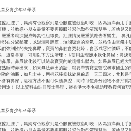
兒童及青少年科學系
皮擦紅腫了，媽媽有否觀察到是否眼皮被蚊蟲叮咬，因為痕痒而用手
紅腫，並教導小朋友盡量不要再擦眼並幫他勤些清潔雙手，若幼兒又
，嚴重者就演變成蜂窩性組織炎。紅腫情況嚴重就應去看醫生。 鼻孔
時都在分泌黏液，以濕潤鼻腔膜，濕潤吸進的空氣，並粘住由空氣中
我們強制性的去挖鼻屎，寶寶的鼻腔會更乾燥，會形成惡性循環，不能
，還常鼻塞，可用以下方法清理： 1/使用生理鹽水軟化鼻屎：鼻涕
的鼻屎。鼻屎軟化後可以隨著寶寶的噴嚏排出體內。如果鼻屎已經大
熟睡時弄出來，如果無法弄出的話，就要帶寶寶去醫院尋求醫生的幫
刺激的油脂，如凡士林，用棉花棒塗抹於鼻前庭一天三四次，尤其是
不會有鼻屎，這種方法不但可保護鼻腔，同時可使鼻分泌物不會沾黏在
考用途！ 以上資料由註冊護士整理，經香港大學名譽助理教授何寶琪
兒童及青少年科學系
皮擦紅腫了，媽媽有否觀察到是否眼皮被蚊蟲叮咬，因為痕痒而用手
紅腫，並教導小朋友盡量不要再擦眼並幫他勤些清潔雙手，若幼兒又