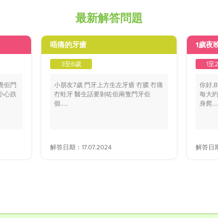
最新解答問題
唔痛的牙瘡
1歲夜
3至6歲
1至
覺佢門
小朋友7歲 門牙上方生左牙瘡 冇膿 冇痛
你好,
小心跌
冇蛀牙 醫生話要剝咗佢兩隻門牙佢
每大約
個.....
身爬....
解答日期：17.07.2024
解答日期：