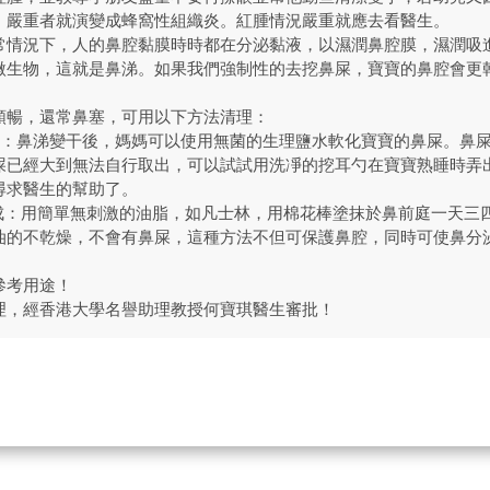
，嚴重者就演變成蜂窩性組織炎。紅腫情況嚴重就應去看醫生。
常情況下，人的鼻腔黏膜時時都在分泌黏液，以濕潤鼻腔膜，濕潤吸
微生物，這就是鼻涕。如果我們強制性的去挖鼻屎，寶寶的鼻腔會更
順暢，還常鼻塞，可用以下方法清理：
鼻屎：鼻涕變干後，媽媽可以使用無菌的生理鹽水軟化寶寶的鼻屎。鼻
屎已經大到無法自行取出，可以試試用洗凈的挖耳勺在寶寶熟睡時弄
尋求醫生的幫助了。
形成：用簡單無刺激的油脂，如凡士林，用棉花棒塗抹於鼻前庭一天三
油的不乾燥，不會有鼻屎，這種方法不但可保護鼻腔，同時可使鼻分
參考用途！
理，經香港大學名譽助理教授何寶琪醫生審批！