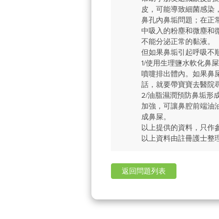
皮，可能導致細菌感染
鼻孔內鼻垢問題；在正
中吸入的粉塵和微塵和
不能分泌正常的黏液。
但如果鼻垢引起呼吸不
1/使用生理鹽水軟化
噴嚏排出體內。如果鼻
話，就要帶寶寶去醫院
2/油脂濕潤預防鼻垢
加強，可讓鼻腔前端油
成鼻屎。
以上提供的資料，只作
以上資料由註冊護士整
返回問題列表