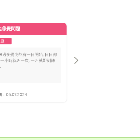
晚瞓覺問題
皮膚變黃
2歲
1至2歲
BB過夜覺突然有一日開始, 日日都
你好醫生，我個BB仔15個月大，
一小時就叫一次, 一叫就即刻轉
playground時好多家長話佢面色
.
黃，.....
05.07.2024
解答日期：28.06.2024