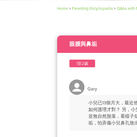
Home
>
Parenting Encyclopedia
>
Q&As with 
眼腫與鼻垢
1至2歲
Gary
小兒已13個月大，最近
如何護理才對？ 另，
並無自然脫落，看樣子
垢，怕弄傷小兒鼻孔致