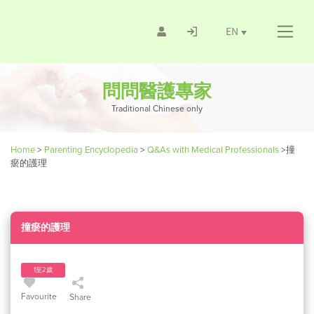
EN
問問醫護專家
Traditional Chinese only
Home
>
Parenting Encyclopedia
>
Q&As with Medical Professionals
>
撞
瘀的護理
撞瘀的護理
1至2歲
Favourite
Share