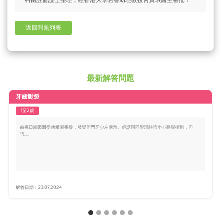
料由註冊護士整理，經香港大學名譽助理教授何寶琪醫生審批！
返回問題列表
最新解答問題
牙齒斷裂
1至2歲
前幾日細囡囡從幼稚園番黎，發覺佢門牙少左個角。佢話同同學玩時唔小心跌親撞到，但
唔.....
解答日期：23.07.2024