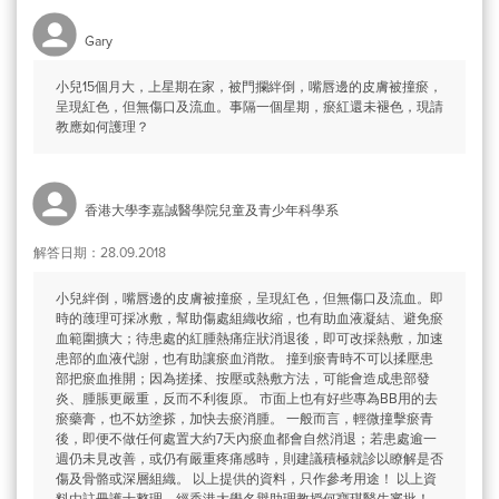
Gary
小兒15個月大，上星期在家，被門攔絆倒，嘴唇邊的皮膚被撞瘀，
呈現紅色，但無傷口及流血。事隔一個星期，瘀紅還未褪色，現請
教應如何護理？
香港大學李嘉誠醫學院兒童及青少年科學系
解答日期：28.09.2018
小兒絆倒，嘴唇邊的皮膚被撞瘀，呈現紅色，但無傷口及流血。即
時的䕶理可採冰敷，幫助傷處組織收縮，也有助血液凝結、避免瘀
血範圍擴大；待患處的紅腫熱痛症狀消退後，即可改採熱敷，加速
患部的血液代謝，也有助讓瘀血消散。 撞到瘀青時不可以揉壓患
部把瘀血推開；因為搓揉、按壓或熱敷方法，可能會造成患部發
炎、腫脹更嚴重，反而不利復原。 市面上也有好些專為BB用的去
瘀藥膏，也不妨塗搽，加快去瘀消腫。 一般而言，輕微撞擊瘀青
後，即便不做任何處置大約7天內瘀血都會自然消退；若患處逾一
週仍未見改善，或仍有嚴重疼痛感時，則建議積極就診以瞭解是否
傷及骨骼或深層組織。 以上提供的資料，只作參考用途！ 以上資