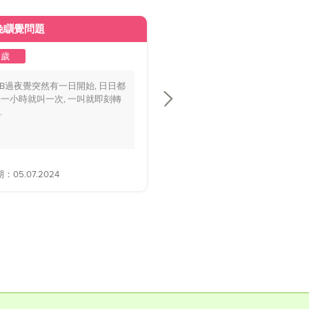
晚瞓覺問題
皮膚變黃
2歲
1至2歲
BB過夜覺突然有一日開始, 日日都
你好醫生，我個BB仔15個月大，
一小時就叫一次, 一叫就即刻轉
playground時好多家長話佢面色
.
黃，.....
05.07.2024
解答日期：28.06.2024