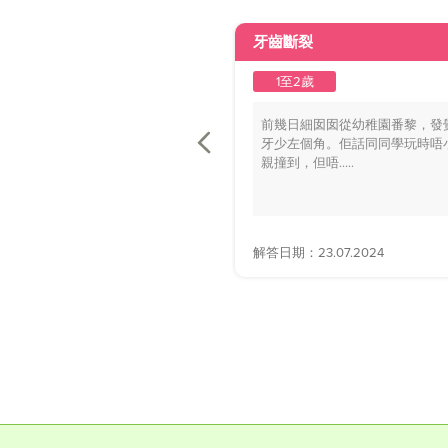
牙齒斷裂
1至2歲
前幾日細囡囡從幼稚園番黎，發
牙少左個角。佢話同同學玩時唔
親撞到，但唔.....
解答日期：23.07.2024