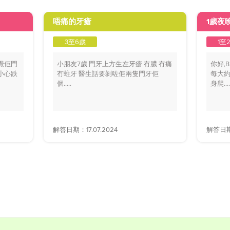
唔痛的牙瘡
1歲夜
3至6歲
1至
覺佢門
小朋友7歲 門牙上方生左牙瘡 冇膿 冇痛
你好,
小心跌
冇蛀牙 醫生話要剝咗佢兩隻門牙佢
每大約
個.....
身爬....
解答日期：17.07.2024
解答日期：