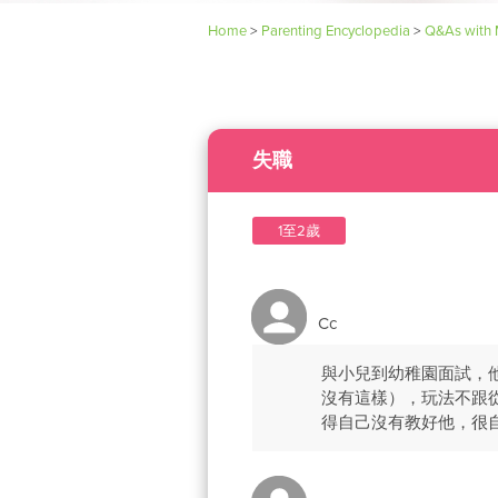
Home
>
Parenting Encyclopedia
>
Q&As with 
失職
1至2歲
Cc
與小兒到幼稚園面試，他
沒有這樣），玩法不跟
得自己沒有教好他，很