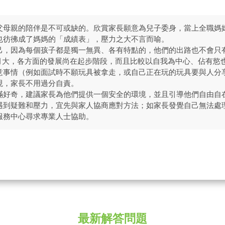
父母親的陪伴是不可或缺的。欣賞家長願意為兒子委身，當上全職媽
也彷彿成了媽媽的「成績表」，壓力之大不言而喻。
己，因為每個孩子都是獨一無異、各有特點的，他們的出路也不會只
個月大，各方面的發展尚在起步階段，而且比較以自我為中心、佔有慾
意事情（例如面試時不願玩具被拿走，或自己正在玩的玩具要與人分
現，家長不用過分自責。
滿好奇，建議家長為他們提供一個安全的環境，並且引導他們自由自
遇到疑難和壓力，宜先與家人協商應對方法；如家長發覺自己無法處
服務中心尋求專業人士協助。
最新解答問題