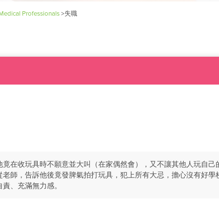
Medical Professionals
>
失職
竟在收玩具時不願意並大叫（在家偶然會），又不讓其他人玩自己的玩具（
從老師，告訴他後竟發脾氣拍打玩具，犯上所有大忌，擔心沒有好學
自責、充滿無力感。