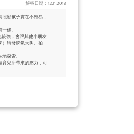
解答日期：12.11.2018
媽照顧孩子實在不輕易，
有一條。
也較強，會跟其他小朋友
享）時發脾氣大叫、拍
在地探索。
理育兒所帶來的壓力，可