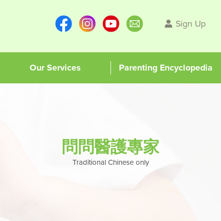
Sign Up
Our Services
Parenting Encyclopedia
問問醫護專家
Traditional Chinese only