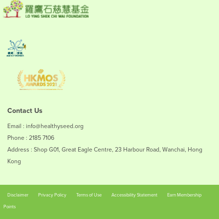
Contact Us
Email : info@healthyseed.org
Phone : 2185 7106
Address : Shop G01, Great Eagle Centre, 23 Harbour Road, Wanchai, Hong
Kong
Disclaimer
Privacy Policy
Terms of Use
Accessibility Statement
Earn Membership
Points