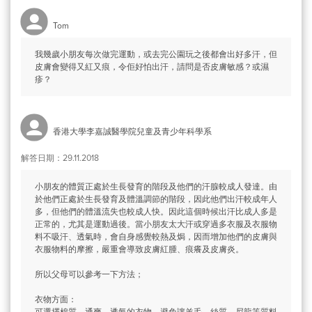
Tom
我幾歲小朋友每次做完運動，或去完公園玩之後都會出好多汗，但
皮膚會變得又紅又痕，令佢好怕出汗，請問是否皮膚敏感？或濕
疹？
香港大學李嘉誠醫學院兒童及青少年科學系
解答日期：29.11.2018
小朋友的體質正處於生長發育的階段及他們的汗腺較成人發達。由
於他們正處於生長發育及體溫調節的階段，因此他們出汗較成年人
多，但他們的體溫流失也較成人快。因此這個時候出汗比成人多是
正常的，尤其是運動過後。當小朋友太大汗或穿過多衣服及衣服物
料不吸汗、透氣時，會自身感覺較熱及焗，因而增加他們的皮膚與
衣服物料的摩擦，嚴重會導致皮膚紅腫、痕癢及皮膚炎。
所以父母可以參考一下方法；
衣物方面：