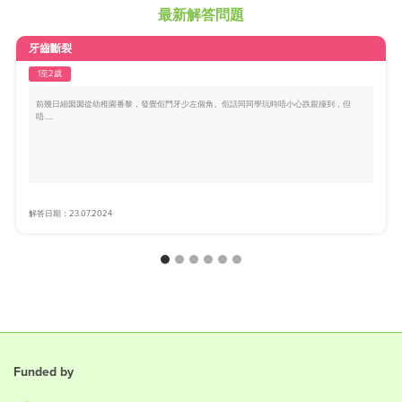
最新解答問題
牙齒斷裂
1至2歲
前幾日細囡囡從幼稚園番黎，發覺佢門牙少左個角。佢話同同學玩時唔小心跌親撞到，但
唔.....
解答日期：23.07.2024
Funded by