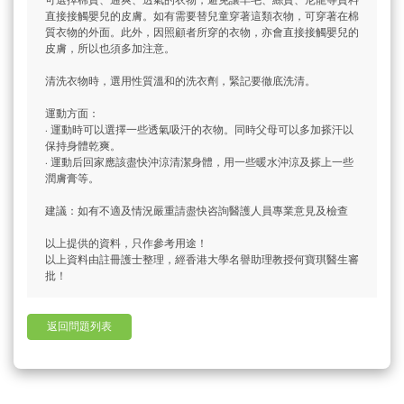
可選擇棉質、通爽、透氣的衣物，避免讓羊毛、絲質、尼龍等質料
直接接觸嬰兒的皮膚。如有需要替兒童穿著這類衣物，可穿著在棉
質衣物的外面。此外，因照顧者所穿的衣物，亦會直接接觸嬰兒的
皮膚，所以也須多加注意。
清洗衣物時，選用性質溫和的洗衣劑，緊記要徹底洗清。
運動方面：
· 運動時可以選擇一些透氣吸汗的衣物。同時父母可以多加搽汗以
保持身體乾爽。
· 運動后回家應該盡快沖涼清潔身體，用一些暖水沖涼及搽上一些
潤膚膏等。
建議：如有不適及情況嚴重請盡快咨詢醫護人員專業意見及檢查
以上提供的資料，只作參考用途！
以上資料由註冊護士整理，經香港大學名譽助理教授何寶琪醫生審
批！
返回問題列表