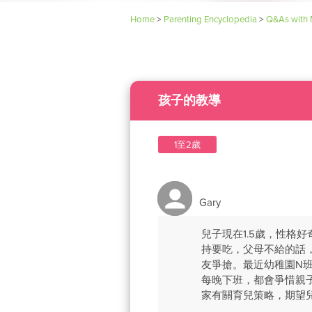
Home
>
Parenting Encyclopedia
>
Q&As with 
孩子的教導
1至2歲
Gary
兒子現在1.5歲，性格
持要吃，父母不給的話
友爭搶。最近幼稚園N
每晚下班，都會爭惜親
家有關育兒策略，期望