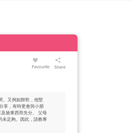
Favourite
Share
扭哭。又例如餅乾，他堅
分享，有時更會與小朋
及搶東西而失分。 父母
仍未足夠。因此，請教專