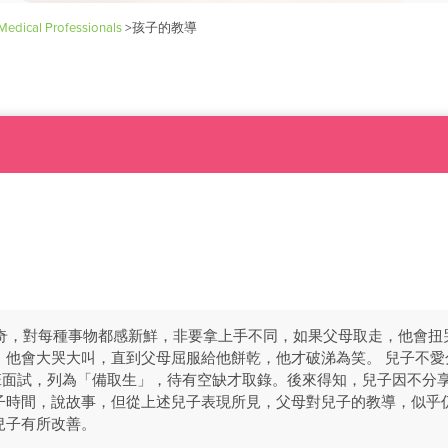
Medical Professionals
>
孩子的教導
好奇，對每種事物都感新鮮，非要拿上手不同，如果父母取走，他會
，他會大哭大叫，直到父母屈服給他餅乾，他才破涕為笑。 兒子不愛
班面試，列為「備取生」，待有空缺才取錄。後來得知，兒子因不分享
子時間，說故事，但從上述兒子表現所見，父母對兒子的教導，似乎
兒子有所改善。