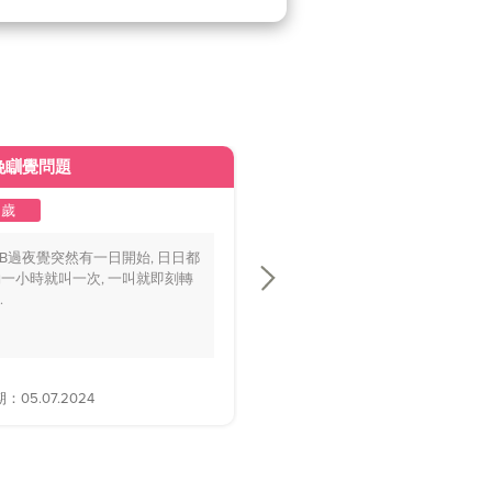
晚瞓覺問題
皮膚變黃
2歲
1至2歲
BB過夜覺突然有一日開始, 日日都
你好醫生，我個BB仔15個月大，
一小時就叫一次, 一叫就即刻轉
playground時好多家長話佢面色
.
黃，.....
05.07.2024
解答日期：28.06.2024