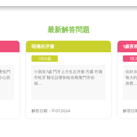
最新解答問題
唔痛的牙瘡
1歲夜
3至6歲
1至
覺佢門
小朋友7歲 門牙上方生左牙瘡 冇膿 冇痛
你好,
小心跌
冇蛀牙 醫生話要剝咗佢兩隻門牙佢
每大約
個.....
身爬....
解答日期：17.07.2024
解答日期：