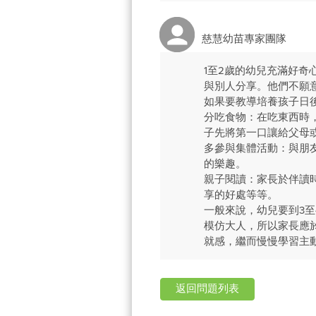
慈慧幼苗專家團隊
1至2歲的幼兒充滿好
與別人分享。他們不願
如果要教導培養孩子日
分吃食物：在吃東西時
子先將第一口讓給父母
多參與集體活動：與朋
的樂趣。
親子閱讀：家長於伴讀
享的好處等等。
一般來說，幼兒要到3
模仿大人，所以家長應
就感，繼而慢慢學習主
返回問題列表