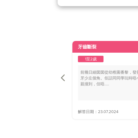
牙齒斷裂
1至2歲
前幾日細囡囡從幼稚園番黎，發
牙少左個角。佢話同同學玩時唔
親撞到，但唔.....
解答日期：23.07.2024