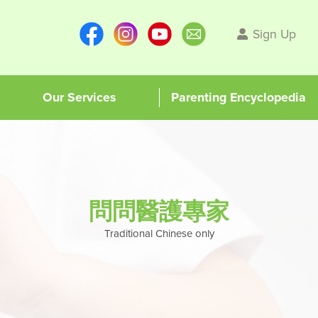
Sign Up
Our Services
Parenting Encyclopedia
問問醫護專家
Traditional Chinese only