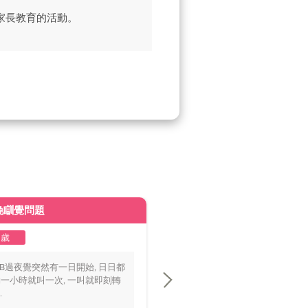
家長教育的活動。
晚瞓覺問題
皮膚變黃
2歲
1至2歲
BB過夜覺突然有一日開始, 日日都
你好醫生，我個BB仔15個月大，
一小時就叫一次, 一叫就即刻轉
playground時好多家長話佢面色
.
黃，.....