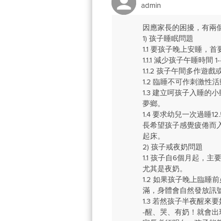
admin
因應家長的困擾，有兩
1) 孩子睡眠問題
1.1 要孩子晚上安睡
1.1.1 減少孩子午睡時間 1-
1.1.2 孩子午間多作遊
1.2 臨睡不可作刺激
1.3 建立呵孩子入睡
夢鄉。
1.4 要求幼兒一次過睡12
長希望孩子感覺疲倦而入
起床。
2) 孩子戒夜奶問題
1.1 孩子自6個月起
尤其是夜奶。
1.2 如果孩子晚上臨
滿，身體會自然發放訊號
1.3 若然孩子半夜醒
-醒、哭、有奶！就會