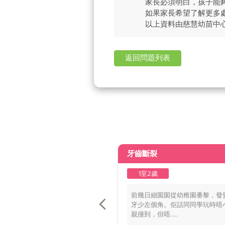
家長必須明白，孩子能
如果家長希望了解更多
以上資料由慈慧幼苗中
返回問題列表
牙齒斷裂
1至2歲
前幾日細囡囡從幼稚園番黎，發
牙少左個角。佢話同同學玩時唔
親撞到，但唔.....