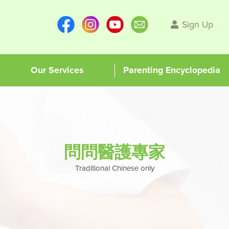
Sign Up
Our Services
Parenting Encyclopedia
問問醫護專家
Traditional Chinese only