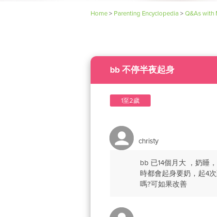
Home
>
Parenting Encyclopedia
>
Q&As with 
bb 不停半夜起身
1至2歲
christy
bb 已14個月大 ，奶
時都會起身要奶，起4次
嗎?可如果改善