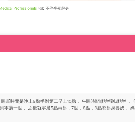
Medical Professionals
>
bb 不停半夜起身
睡， 睡眠時間是晚上9點半到第二早上10點， 午睡時間1點半到3點半 ，
到零晨一點， 之後就零晨5點再起，7點，8點，9點都起身要奶， 媽