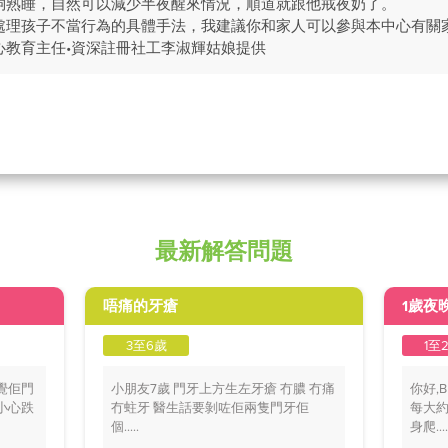
夠熟睡，自然可以減少半夜醒來情況，順道就跟他戒夜奶了。
處理孩子不當行為的具體手法，我建議你和家人可以參與本中心有關
心教育主任•資深註冊社工李淑輝姑娘提供
最新解答問題
唔痛的牙瘡
1歲夜
3至6歲
1至
覺佢門
小朋友7歲 門牙上方生左牙瘡 冇膿 冇痛
你好,
小心跌
冇蛀牙 醫生話要剝咗佢兩隻門牙佢
每大約
個.....
身爬....