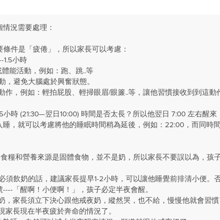
個情況需要處理：
，首要條件是「疲倦」，所以家長可以考慮：
--1.5小時
戲或體能活動，例如：跑、跳..等
性活動，避免大腦處於興奮狀態。
的小動作，例如：輕拍屁股、輕掃眼眉/眼簾..等，讓他習慣接收到到這
.5小時 (21:30—翌日10:00) 時間是否太長？所以他翌日 7:00 
睡，就可以考慮將他的睡眠時間稍為延後，例如：22:00，而同時間接
，主要食糧和營養來源是固體食物，並不是奶，所以家長不要誤以為，孩
睡前必須飲奶的話，建議家長提早1-2小時，可以讓他睡覺前排清小便。
----「醒啊！小便啊！」，孩子必定半夜會醒。
來要奶，家長須立下決心跟他戒夜奶，縱然哭，也不給，慢慢他就會習慣
出現家長現在半夜疲於奔命的情況了。