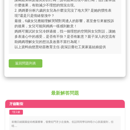
讓兩姐弟承諾做良好的行為，說明如果出現不當行為，他們要承擔
什麼後果，有助減少不理想的情況出現。
2. 媽媽要分柝六歲的女兒為什麼沒完沒了地大哭? 是她的慣性表
現?還是只是情緒發洩中？
最後，6歲女兒應能理解哭鬧對周邊人的影響，甚至會引來被投訴
的後果，女兒可能與媽媽一樣感到歉意！
媽媽可嘗試於女兒冷靜過後，找一個理想的空間與女兒對話，讓她
多表達心中的感受，是否有不快？是否有歉意？親子深入的交流有
助媽媽理解女兒的想法及改善不當行為呢！
以上資料由慈慧幼苗教育主任‧資深註冊社工黃家嘉姑娘提供
返回問題列表
最新解答問題
牙齒斷裂
1至2歲
前幾日細囡囡從幼稚園番黎，發覺佢門牙少左個角。佢話同同學玩時唔小心跌親撞到，但
唔.....