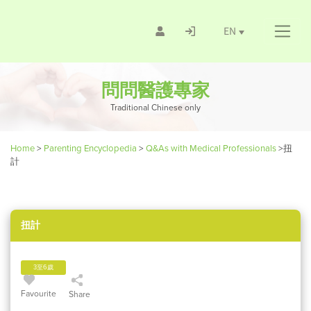
EN
問問醫護專家
Traditional Chinese only
Home
>
Parenting Encyclopedia
>
Q&As with Medical Professionals
>
扭
計
扭計
3至6歲
Favourite
Share