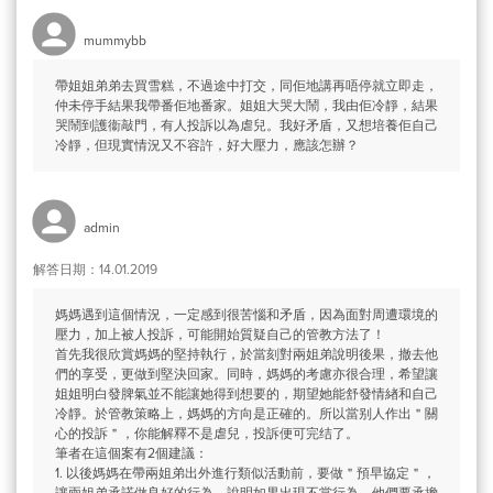
mummybb
帶姐姐弟弟去買雪糕，不過途中打交，同佢地講再唔停就立即走，
仲未停手結果我帶番佢地番家。姐姐大哭大鬧，我由佢冷靜，結果
哭鬧到護衞敲門，有人投訴以為虐兒。我好矛盾，又想培養佢自己
冷靜，但現實情況又不容許，好大壓力，應該怎辦？
admin
解答日期：14.01.2019
媽媽遇到這個情況，一定感到很苦惱和矛盾，因為面對周遭環境的
壓力，加上被人投訴，可能開始質疑自己的管教方法了！
首先我很欣賞媽媽的堅持執行，於當刻對兩姐弟說明後果，撤去他
們的享受，更做到堅決回家。同時，媽媽的考慮亦很合理，希望讓
姐姐明白發脾氣並不能讓她得到想要的，期望她能舒發情緖和自己
冷靜。於管教策略上，媽媽的方向是正確的。所以當别人作出＂關
心的投訴＂，你能解釋不是虐兒，投訴便可完结了。
筆者在這個案有2個建議：
1. 以後媽媽在帶兩姐弟出外進行類似活動前，要做＂預早協定＂，