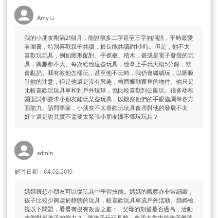
Amy Li
我的小朋友剛滿21個月，能說很多二字甚至三字的詞語，平時最愛
看圖書，特別喜歡親子共讀，最長能共讀約1小時。但是，他不太
喜歡玩玩具，例如圖形配對、手抓板、積木，甚或是電子發聲的玩
具，興趣都不大。每次給他這些玩具，他拿上手玩大概5分鐘，就
會亂扔。我有教他怎樣玩，甚至他不玩時，我仍會繼續玩，以圖吸
引他的注意，但是他還是沒有興趣，轉而搬動家裡的物件。他只是
比較喜歡玩玩具車和到戶外玩球，也比較喜歡到公園玩。很多幼稚
園面試都要求小朋友能玩某些玩具，以觀察他們的手眼協調等各方
面能力。請問專家，小朋友不太喜歡玩玩具會否對他的發展不太
好？還是說其實不需要太緊張小朋友懂不懂玩玩具？
admin
解答日期：04.02.2019
媽媽很想小朋友可以從玩具中學習技能。媽媽的觀察亦非常細緻，
孩子比較少興趣於靜態的玩具，較喜歡玩具車或戶外活動。媽媽檢
視以下問題，看看有沒有改善之處： - 父母的期望是否過高，活動