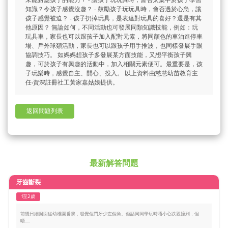
未能對應孩子的能力？ - 讓孩子玩玩具時，會否太集中於孩子學習
知識？令孩子感覺沒趣？ - 鼓勵孩子玩玩具時，會否過於心急，讓
孩子感覺被迫？ - 孩子扔掉玩具，是表達對玩具的喜好？還是有其
他原因？ 無論如何，不同活動也可發展同類知識技能，例如：玩
玩具車，家長也可以跟孩子加入配對元素，將同顏色的車泊進停車
場、戶外球類活動，家長也可以跟孩子用手推波，也同樣發展手眼
協調技巧。 如媽媽想孩子多發展某方面技能，又想平衡孩子興
趣，可於孩子有興趣的活動中，加入相關元素便可。最重要是，孩
子玩樂時，感覺自主、開心、投入。 以上資料由慈慧幼苗教育主
任‧資深註冊社工黃家嘉姑娘提供。
返回問題列表
最新解答問題
牙齒斷裂
1至2歲
前幾日細囡囡從幼稚園番黎，發覺佢門牙少左個角。佢話同同學玩時唔小心跌親撞到，但
唔.....