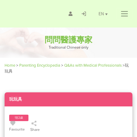
EN
問問醫護專家
Traditional Chinese only
Home
>
Parenting Encyclopedia
>
Q&As with Medical Professionals
>
玩
玩具
玩玩具
1至2歲
Favourite
Share