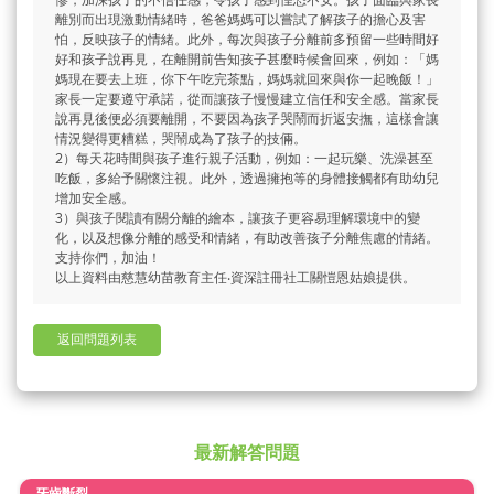
慘，加深孩子的不信任感，令孩子感到惶恐不安。孩子面臨與家長
離別而出現激動情緒時，爸爸媽媽可以嘗試了解孩子的擔心及害
怕，反映孩子的情緒。此外，每次與孩子分離前多預留一些時間好
好和孩子說再見，在離開前告知孩子甚麼時候會回來，例如：「媽
媽現在要去上班，你下午吃完茶點，媽媽就回來與你一起晚飯！」
家長一定要遵守承諾，從而讓孩子慢慢建立信任和安全感。當家長
說再見後便必須要離開，不要因為孩子哭鬧而折返安撫，這樣會讓
情況變得更糟糕，哭鬧成為了孩子的技倆。
2）每天花時間與孩子進行親子活動，例如：一起玩樂、洗澡甚至
吃飯，多給予關懷注視。此外，透過擁抱等的身體接觸都有助幼兒
增加安全感。
3）與孩子閱讀有關分離的繪本，讓孩子更容易理解環境中的變
化，以及想像分離的感受和情緒，有助改善孩子分離焦慮的情緒。
支持你們，加油！
以上資料由慈慧幼苗教育主任‧資深註冊社工關愷恩姑娘提供。
返回問題列表
最新解答問題
牙齒斷裂