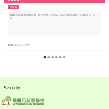
1至2歲
前幾日細囡囡從幼稚園番黎，發覺佢門牙少左個角。佢話同同學玩時唔小心跌親撞到，但
唔.....
解答日期：23.07.2024
Funded by