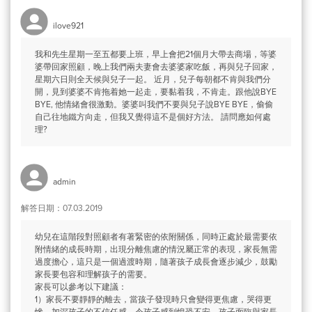
ilove921
我和先生星期一至五都要上班，早上會把21個月大帶去商場，等婆
婆帶回家照顧，晚上我們兩夫妻會去婆婆家吃飯，再與兒子回家，
星期六日則全天候與兒子一起。 近月，兒子每朝都不肯與我們分
開，見到婆婆不肯拖着她一起走，要黏着我，不肯走。跟他說BYE
BYE, 他情緒會很激動。婆婆叫我們不要與兒子說BYE BYE，偷偷
自己往地鐵方向走，但我又覺得這不是個好方法。 請問應如何處
理?
admin
解答日期：07.03.2019
幼兒在這階段對照顧者有著緊密的依附關係，同時正處於最需要依
附情緒的成長時期，出現分離焦慮的情況屬正常的表現，家長無需
過度擔心，這只是一個過渡時期，隨著孩子成長會逐步減少，鼓勵
家長要包容和理解孩子的需要。
家長可以參考以下建議：
1）家長不要靜靜的離去，當孩子發現時只會變得更焦慮，哭得更