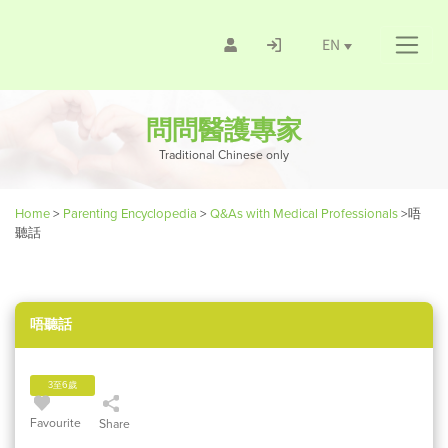
EN
問問醫護專家
Traditional Chinese only
Home
>
Parenting Encyclopedia
>
Q&As with Medical Professionals
>
唔
聽話
唔聽話
3至6歲
Favourite
Share