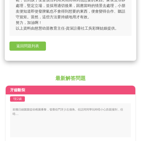
範，否則孩子便會慣性利用哭鬧而得到他想要的東西。家長宜冷靜
處理，堅定立場，並採用適切後果，因應當時的情景去處理，小朋
友便知道即使發脾氣也不會得到想要的東西，便會變得合作、聽話
守規矩。當然，這些方法要持續地用才有效。
努力，加油啊！
以上資料由慈慧幼苗教育主任‧資深註冊社工吳彩輝姑娘提供。
返回問題列表
最新解答問題
牙齒斷裂
1至2歲
前幾日細囡囡從幼稚園番黎，發覺佢門牙少左個角。佢話同同學玩時唔小心跌親撞到，但
唔.....