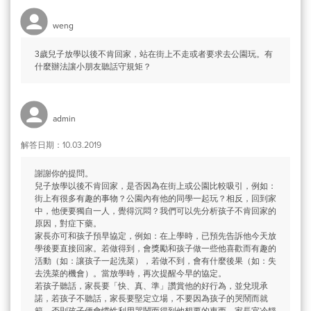
weng
3歲兒子放學以後不肯回家，站在街上不走或者要求去公園玩。有
什麼辦法讓小朋友聽話守規矩？
admin
解答日期：10.03.2019
謝謝你的提問。
兒子放學以後不肯回家，是否因為在街上或公園比較吸引，例如：
街上有很多有趣的事物？公園內有他的同學一起玩？相反，回到家
中，他便要獨自一人，覺得沉悶？我們可以先分析孩子不肯回家的
原因，對症下藥。
家長亦可和孩子預早協定，例如：在上學時，已預先告訴他今天放
學後要直接回家。若做得到，會獎勵和孩子做一些他喜歡而有趣的
活動（如：讓孩子一起洗菜），若做不到，會有什麼後果（如：失
去洗菜的機會）。當放學時，再次提醒今早的協定。
若孩子聽話，家長要「快、真、準」讚賞他的好行為，並兌現承
諾，若孩子不聽話，家長要堅定立場，不要因為孩子的哭鬧而就