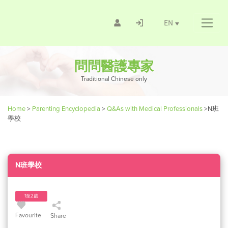
EN
問問醫護專家
Traditional Chinese only
Home
>
Parenting Encyclopedia
>
Q&As with Medical Professionals
>
N班
學校
N班學校
1至2歲
Favourite
Share