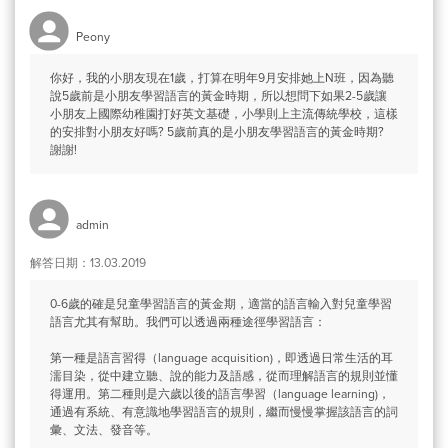
Peony
你好，我的小朋友現在1歲，打算在明年9月安排她上N班，因為聽
說5歲前是小朋友學習語言的黃金時期，所以想問下如果2-5歲讓
小朋友上國際幼稚園打好英文基礎，小學則上主流傳統學校，這樣
的安排對小朋友好嗎? 5歲前真的是小朋友學習語言的黃金時期?
謝謝!
admin
解答日期：13.03.2019
0-6歲的確是兒童學習語言的黃金期，適當的語言輸入對兒童學習
語言尤其有幫助。我們可以透過兩種途徑學習語言：
第一種是語言習得（language acquisition)，即透過日常生活的耳
濡目染，從中建立聽、說的能力及語感，從而理解語言的規則並懂
得運用。第二種則是六歲以後的語言學習（language learning)，
通過有系統、有意識地學習語言的規則，繼而慢慢掌握該語言的詞
彙、文法、發音等。