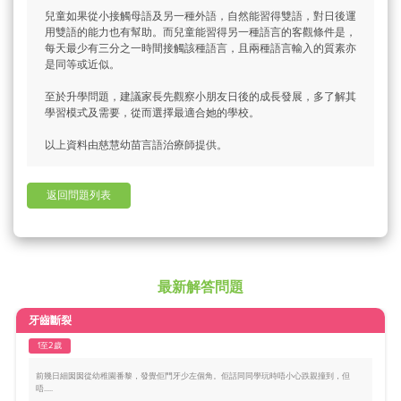
兒童如果從小接觸母語及另一種外語，自然能習得雙語，對日後運
用雙語的能力也有幫助。而兒童能習得另一種語言的客觀條件是，
每天最少有三分之一時間接觸該種語言，且兩種語言輸入的質素亦
是同等或近似。
至於升學問題，建議家長先觀察小朋友日後的成長發展，多了解其
學習模式及需要，從而選擇最適合她的學校。
以上資料由慈慧幼苗言語治療師提供。
返回問題列表
最新解答問題
牙齒斷裂
1至2歲
前幾日細囡囡從幼稚園番黎，發覺佢門牙少左個角。佢話同同學玩時唔小心跌親撞到，但
唔.....