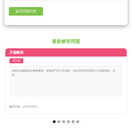
返回問題列表
最新解答問題
牙齒斷裂
1至2歲
前幾日細囡囡從幼稚園番黎，發覺佢門牙少左個角。佢話同同學玩時唔小心跌親撞到，但
唔.....
解答日期：23.07.2024