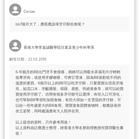
Ceciaa
bb7個月大了，應唔應該俾牙仔餅佢食呢？
香港大學李嘉誠醫學院兒童及青少年科學系
解答日期：22.03.2019
6-10個月的BB出門牙不會很痛，媽媽可以用暖水弄濕毛巾仔輕輕
按摩牙肉，或使用牙膠啫喱，可將它雪凍，因為BB喜歡咬不同的
溫度的東西。6個月以上的BB可以吃牙仔餅，只要寶寶出現長牙徵
兆，如流口水，牙齦腫脹、煩躁、易怒、拒絕進食等，就可以給寶
寶使用牙仔餅了。坊間有很多牙仔餅可以選擇，有些入口可溶化，
也可幫助BB學習吃加固食物，有些大得如一支雪茄的牙仔餅，可
以給一些年歲更大的BB食用。寶寶進食固體食物時，都應該保持
坐立姿勢，同時建議應有大人陪伴在旁。
以上提供的資料，只作參考用途！
以上資料由註冊護士整理，經香港大學名譽助理教授何寶琪醫生審
批！