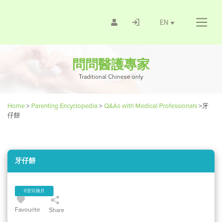
EN
問問醫護專家
Traditional Chinese only
Home
>
Parenting Encyclopedia
>
Q&As with Medical Professionals
>
牙
仔餅
牙仔餅
0至12個月
Favourite
Share