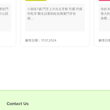
覺佢門
小朋友7歲 門牙上方生左牙瘡 冇膿 冇痛
你好,
小心跌
冇蛀牙 醫生話要剝咗佢兩隻門牙佢
每大約
個.....
身爬....
解答日期：17.07.2024
解答日期：
Contact Us