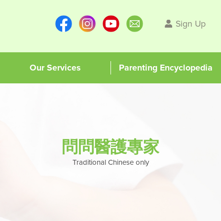
Sign Up
Our Services
Parenting Encyclopedia
問問醫護專家
Traditional Chinese only