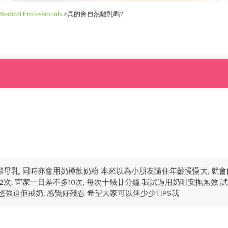
Medical Professionals
>
真的會自然離乳嗎?
身餵母乳, 同時亦會用奶樽飲奶粉 本來以為小朋友隨住年齡慢慢大, 就
2次, 宜家一日差不多10次, 每次十幾廿分鐘 我試過用奶咀安撫無效 
強迫佢戒奶, 感覺好殘忍 希望大家可以俾少少TIPS我