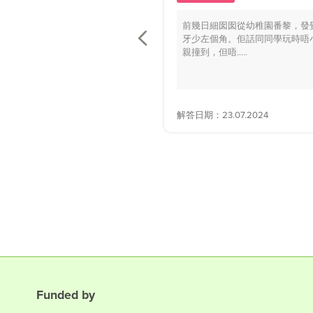
前幾日細囡囡從幼稚園番黎，發
牙少左個角。佢話同同學玩時唔
親撞到，但唔.....
解答日期：23.07.2024
Funded by