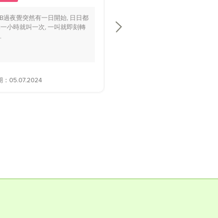
BB過夜覺突然有一日開始, 日日都
你好醫生，我個BB仔15個月大，
一小時就叫一次, 一叫就即刻轉
playground時好多家長話佢面色
.
黃，.....
05.07.2024
解答日期：28.06.2024