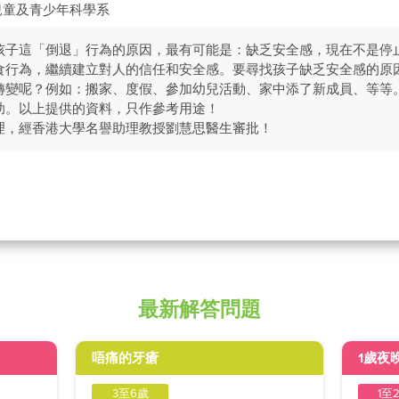
兒童及青少年科學系
孩子這「倒退」行為的原因，最有可能是：缺乏安全感，現在不是停
食行為，繼續建立對人的信任和安全感。要尋找孩子缺乏安全感的原
轉變呢？例如：搬家、度假、參加幼兒活動、家中添了新成員、等等
助。以上提供的資料，只作參考用途！
理，經香港大學名譽助理教授劉慧思醫生審批！
最新解答問題
唔痛的牙瘡
1歲夜
3至6歲
1至