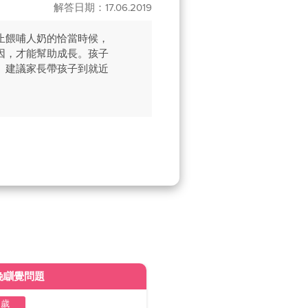
解答日期：17.06.2019
止餵哺人奶的恰當時候，
因，才能幫助成長。孩子
。建議家長帶孩子到就近
晚瞓覺問題
皮膚變黃
2歲
1至2歲