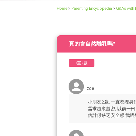
Home
>
Parenting Encyclopedia
>
Q&As with 
真的會自然離乳嗎?
1至2歲
zoe
小朋友2歲, 一直都埋
需求越來越密, 以前一曰
估計係缺乏安全感 我唔想