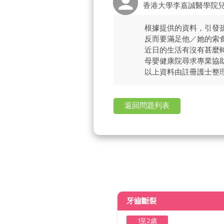
香港大學李嘉誠醫學院
根據提供的資料，引發
反而要滿足他／她的索
近日的生活有沒有甚麼
母嬰健康院尋求專業協
以上資料由註冊護士整
返回問題列表
牙齒斷裂
1至2歲