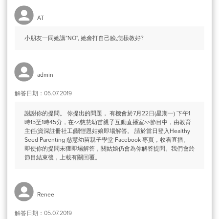
AT
小朋友一同她講"NO", 她會打自己臉,怎樣教好?
admin
解答日期：05.07.2019
謝謝你的提問。 你提出的問題， 有機會於7月22日(星期一) 下午1
時15至1時45分，在<<慈慧幼苗親子互動直播室>>節目中，由教育
主任(資深註冊社工)關愷恩姑娘即場解答。 請於當日登入Healthy
Seed Parenting 慈慧幼苗親子學堂 Facebook 專頁，收看直播。
即使你的提問未獲即場解答，關姑娘仍會為你解答提問。我們會於
節目結束後，上載有關回覆。
Renee
解答日期：05.07.2019