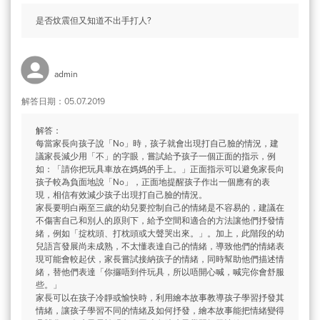
是否炆震但又知道不出手打人?
admin
解答日期：05.07.2019
解答：
每當家長向孩子說「No」時，孩子就會出現打自己臉的情況，建
議家長減少用「不」的字眼，嘗試給予孩子一個正面的指示，例
如：「請你把玩具車放在媽媽的手上。」正面指示可以避免家長向
孩子較為負面地說「No」，正面地提醒孩子作出一個應有的表
現，相信有效減少孩子出現打自己臉的情況。
家長要明白兩至三歲的幼兒要控制自己的情緒是不容易的，建議在
不傷害自己和別人的原則下，給予空間和適合的方法讓他們抒發情
緒，例如「掟枕頭、打枕頭或大聲哭出來。」。加上，此階段的幼
兒語言發展尚未成熟，不太懂表達自己的情緒，導致他們的情緒表
現可能會較起伏，家長嘗試接納孩子的情緒，同時幫助他們描述情
緒，替他們表達「你攞唔到件玩具，所以唔開心喊，喊完你會舒服
些。」
家長可以在孩子冷靜或愉快時，利用繪本故事教導孩子學習抒發其
情緒，讓孩子學習不同的情緒及如何抒發，繪本故事能把情緒變得