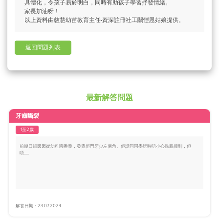
具體化，令孩子易於明白，同時有助孩子學習抒發情緒。
家長加油呀！
以上資料由慈慧幼苗教育主任‧資深註冊社工關愷恩姑娘提供。
返回問題列表
最新解答問題
牙齒斷裂
1至2歲
前幾日細囡囡從幼稚園番黎，發覺佢門牙少左個角。佢話同同學玩時唔小心跌親撞到，但
唔.....
解答日期：23.07.2024