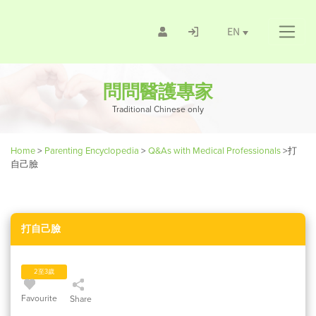
EN
問問醫護專家
Traditional Chinese only
Home
>
Parenting Encyclopedia
>
Q&As with Medical Professionals
>
打
自己臉
打自己臉
2至3歲
Favourite
Share