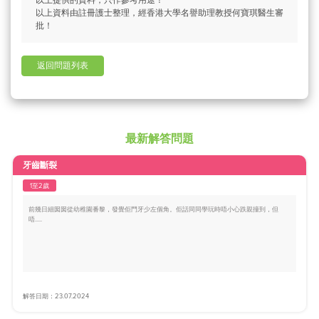
以上資料由註冊護士整理，經香港大學名譽助理教授何寶琪醫生審
批！
返回問題列表
最新解答問題
牙齒斷裂
1至2歲
前幾日細囡囡從幼稚園番黎，發覺佢門牙少左個角。佢話同同學玩時唔小心跌親撞到，但
唔.....
解答日期：23.07.2024