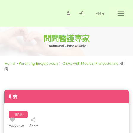
EN
問問醫護專家
Traditional Chinese only
Home
>
Parenting Encyclopedia
>
Q&As with Medical Professionals
>
肚
痾
肚痾
1至2歲
Favourite
Share