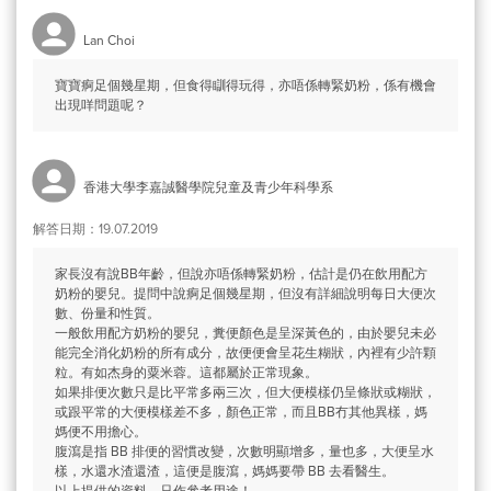
Lan Choi
寶寶痾足個幾星期，但食得瞓得玩得，亦唔係轉緊奶粉，係有機會
出現咩問題呢？
香港大學李嘉誠醫學院兒童及青少年科學系
解答日期：19.07.2019
家長沒有說BB年齡，但說亦唔係轉緊奶粉，估計是仍在飲用配方
奶粉的嬰兒。提問中說痾足個幾星期，但沒有詳細說明每日大便次
數、份量和性質。
一般飲用配方奶粉的嬰兒，糞便顏色是呈深黃色的，由於嬰兒未必
能完全消化奶粉的所有成分，故便便會呈花生糊狀，內裡有少許顆
粒。有如杰身的粟米蓉。這都屬於正常現象。
如果排便次數只是比平常多兩三次，但大便模樣仍呈條狀或糊狀，
或跟平常的大便模樣差不多，顏色正常，而且BB冇其他異樣，媽
媽便不用擔心。
腹瀉是指 BB 排便的習慣改變，次數明顯增多，量也多，大便呈水
樣，水還水渣還渣，這便是腹瀉，媽媽要帶 BB 去看醫生。
以上提供的資料，只作參考用途！